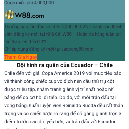
Cược miễn phí 4,000,000
Thưởng nạp lần đầu lên đến 4,000,000 VND dành cho thành
viên đăng ký mới tại Nhà Cái W88 – Hoàn trả hàng tuần tại
thể thao lên đến 0.3%
Chỉ áp dụng đăng ký mới tại vaobong88.com
Tham Gia Ngay
Đội hình ra quân của
Ecuador – Chile
Chile đến với giải Copa America 2019 với mục tiêu bảo
vệ thành công chiếc cup vô địch nên cầu thủ trụ cột
được triệu tập, nhằm tranh giành vị trí nhất hoặc nhì
bảng để có cơ hội đi tiếp. Do đó, với mỗi trận đấu tại
vòng bảng, huấn luyện viên Reinaldo Rueda đều rất thận
trọng và có chiến lược rõ ràng để cố gắng giành trọn 3
điểm trước các đội yếu hơn, và trận đấu với Ecuador