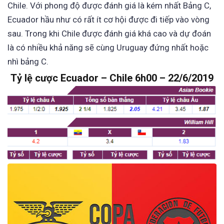
Chile. Với phong độ được đánh giá là kém nhất Bảng C,
Ecuador hầu như có rất ít cơ hội được đi tiếp vào vòng
sau. Trong khi Chile được đánh giá khá cao và dự đoán
là có nhiều khả năng sẽ cùng Uruguay đứng nhất hoặc
nhì bảng C.
Tỷ lệ cược Ecuador – Chile 6h00 – 22/6/2019