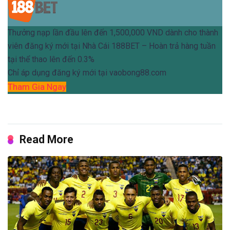
Thưởng nạp lần đầu lên đến 1,500,000 VND dành cho thành
viên đăng ký mới tại Nhà Cái 188BET – Hoàn trả hàng tuần
tại thể thao lên đến 0.3%
Chỉ áp dụng đăng ký mới tại vaobong88.com
Tham Gia Ngay
Read More