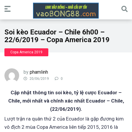
Soi kèo Ecuador – Chile 6h00 –
22/6/2019 – Copa America 2019
Copa America 2019
by
phamlinh
20/06/2019
0
Cập nhật thông tin soi kèo, tỷ lệ cược Ecuador –
Chile, mới nhất và chính xác nhất Ecuador – Chile,
(22/06/2019).
Lượt trận ra quân thứ 2 của Ecuador là gặp đương kim
vô địch 2 mùa Copa America liên tiếp 2015, 2016 là