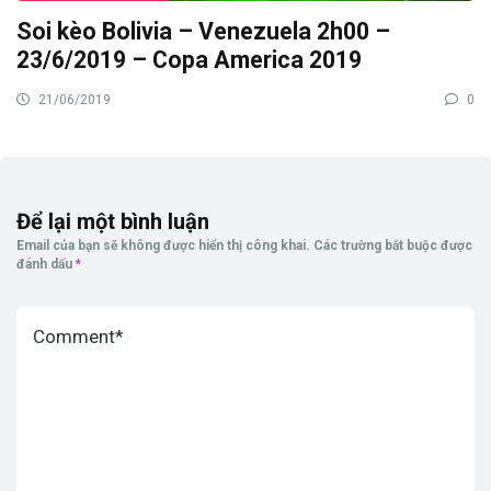
Soi kèo Bolivia – Venezuela 2h00 –
23/6/2019 – Copa America 2019
21/06/2019
0
Để lại một bình luận
Email của bạn sẽ không được hiển thị công khai.
Các trường bắt buộc được
đánh dấu
*