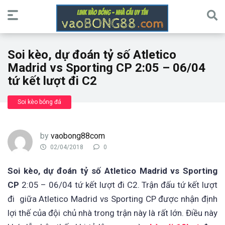
Soi kèo, dự đoán tỷ số Atletico
Madrid vs Sporting CP 2:05 – 06/04
tứ kết lượt đi C2
Soi kèo bóng đá
by
vaobong88com
02/04/2018
0
Soi kèo, dự đoán tỷ số Atletico Madrid vs Sporting
CP
2:05 – 06/04 tứ kết lượt đi C2. Trận đấu tứ kết lượt
đi giữa Atletico Madrid vs Sporting CP được nhận định
lợi thế của đội chủ nhà trong trận này là rất lớn. Điều này