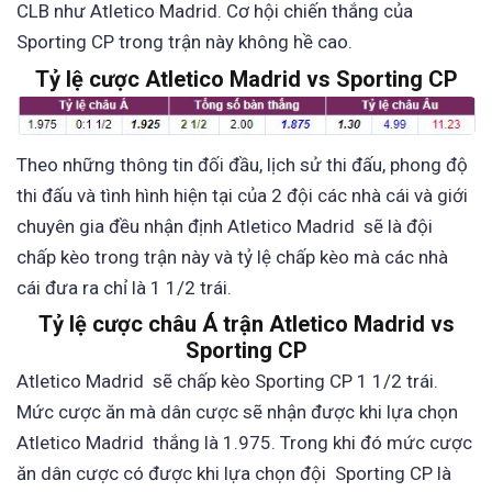
CLB như Atletico Madrid. Cơ hội chiến thắng của
Sporting CP trong trận này không hề cao.
Tỷ lệ cược Atletico Madrid vs Sporting CP
Theo những thông tin đối đầu, lịch sử thi đấu, phong độ
thi đấu và tình hình hiện tại của 2 đội các nhà cái và giới
chuyên gia đều nhận định Atletico Madrid sẽ là đội
chấp kèo trong trận này và tỷ lệ chấp kèo mà các nhà
cái đưa ra chỉ là 1 1/2 trái.
Tỷ lệ cược châu Á trận Atletico Madrid vs
Sporting CP
Atletico Madrid sẽ chấp kèo Sporting CP 1 1/2 trái.
Mức cược ăn mà dân cược sẽ nhận được khi lựa chọn
Atletico Madrid thắng là 1.975. Trong khi đó mức cược
ăn dân cược có được khi lựa chọn đội Sporting CP là