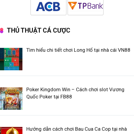
THỦ THUẬT CÁ CƯỢC
Tìm hiểu chi tiết chơi Long Hổ tại nhà cái VN88
Poker Kingdom Win – Cách chơi slot Vương
Quốc Poker tại FB88
Hướng dẫn cách chơi Bau Cua Ca Cop tại nhà