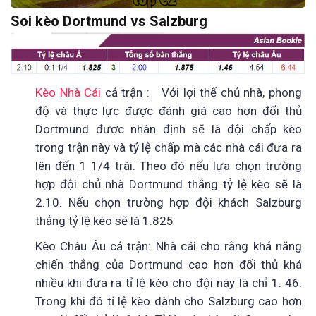
Soi kèo Dortmund vs Salzburg
Kèo Nhà Cái
cả trận : Với lợi thế chủ nhà, phong
độ và thực lực được đánh giá cao hơn đối thủ
Dortmund được nhân định sẽ là đội chấp kèo
trong trận này và tỷ lệ chấp mà các nhà cái đưa ra
lên đến 1 1/4 trái. Theo đó nếu lựa chọn trường
hợp đội chủ nhà Dortmund thắng tỷ lệ kèo sẽ là
2.10. Nếu chọn trường hợp đội khách Salzburg
thắng tỷ lệ kèo sẽ là 1.825
Kèo Châu Âu cả trận: Nhà cái cho rằng khả năng
chiến thắng của Dortmund cao hơn đối thủ khá
nhiều khi đưa ra tỉ lệ kèo cho đội này là chỉ 1. 46.
Trong khi đó tỉ lệ kèo dành cho Salzburg cao hơn