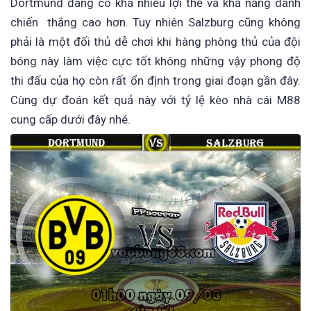
Dortmund đang có khá nhiều lợi thế và khả năng dành
chiến thắng cao hơn. Tuy nhiên Salzburg cũng không
phải là một đối thủ dễ chơi khi hàng phòng thủ của đội
bóng này làm việc cực tốt không những vậy phong độ
thi đấu của họ còn rất ổn định trong giai đoạn gần đây.
Cùng dự đoán kết quả này với tỷ lệ kèo nhà cái M88
cung cấp dưới đây nhé.