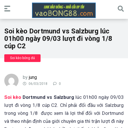
Soi kèo Dortmund vs Salzburg lúc
01h00 ngày 09/03 lượt đi vòng 1/8
cúp C2
Soi kèo bóng đá
by
jung
06/03/2018
0
Soi kèo
Dortmund vs Salzburg
lúc 01h00 ngày 09/03
lượt đi vòng 1/8 cúp C2. Chỉ phải đối đầu với Salzburg
trong vòng 1/8 được xem là lợi thế đối với Dortmund
và theo nhận định của giới chuyên gia thì trận lượt đi này