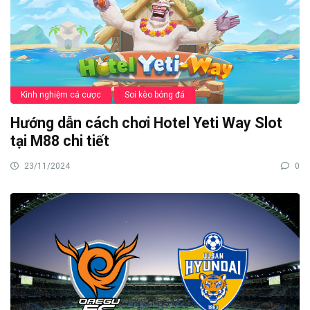
Kinh nghiệm cá cược
Soi kèo bóng đá
Hướng dẫn cách chơi Hotel Yeti Way Slot
tại M88 chi tiết
23/11/2024
0