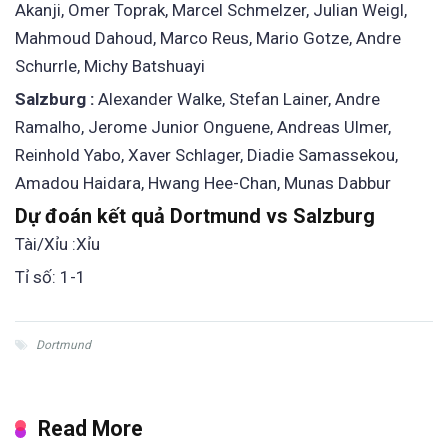
Akanji, Omer Toprak, Marcel Schmelzer, Julian Weigl,
Mahmoud Dahoud, Marco Reus, Mario Gotze, Andre
Schurrle, Michy Batshuayi
Salzburg :
Alexander Walke, Stefan Lainer, Andre
Ramalho, Jerome Junior Onguene, Andreas Ulmer,
Reinhold Yabo, Xaver Schlager, Diadie Samassekou,
Amadou Haidara, Hwang Hee-Chan, Munas Dabbur
Dự đoán kết quả Dortmund vs Salzburg
Tài/Xỉu :Xỉu
Tỉ số: 1-1
Dortmund
Read More