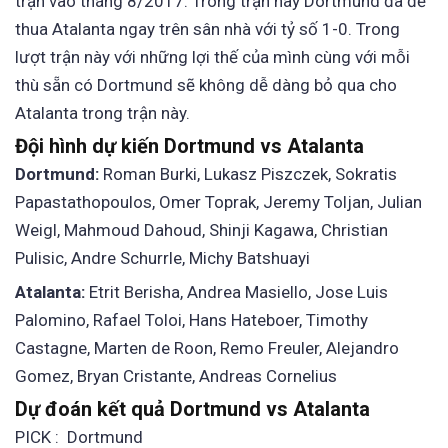
trận vào tháng 8/2017. Trong trận này Dortmund đã để
thua Atalanta ngay trên sân nhà với tỷ số 1-0. Trong
lượt trận này với những lợi thế của mình cùng với mỗi
thù sẵn có Dortmund sẽ không dễ dàng bỏ qua cho
Atalanta trong trận này.
Đội hình dự kiến Dortmund vs Atalanta
Dortmund:
Roman Burki, Lukasz Piszczek, Sokratis
Papastathopoulos, Omer Toprak, Jeremy Toljan, Julian
Weigl, Mahmoud Dahoud, Shinji Kagawa, Christian
Pulisic, Andre Schurrle, Michy Batshuayi
Atalanta:
Etrit Berisha, Andrea Masiello, Jose Luis
Palomino, Rafael Toloi, Hans Hateboer, Timothy
Castagne, Marten de Roon, Remo Freuler, Alejandro
Gomez, Bryan Cristante, Andreas Cornelius
Dự đoán kết quả Dortmund vs Atalanta
PICK : Dortmund