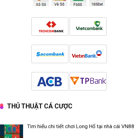
THỦ THUẬT CÁ CƯỢC
Tìm hiểu chi tiết chơi Long Hổ tại nhà cái VN88