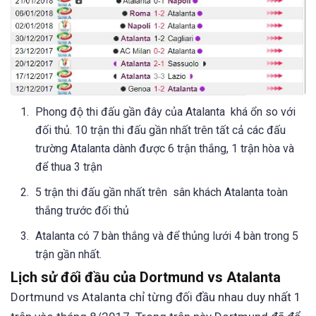
Phong độ thi đấu gần đây của Atalanta khá ổn so với
đối thủ. 10 trận thi đấu gần nhất trên tất cả các đấu
trường Atalanta dành được 6 trận thắng, 1 trận hòa và
để thua 3 trận
5 trận thi đấu gần nhất trên sân khách Atalanta toàn
thắng trước đối thủ
Atalanta có 7 bàn thắng và để thủng lưới 4 bàn trong 5
trận gần nhất.
Lịch sử đối đầu
của Dortmund vs Atalanta
Dortmund vs Atalanta chỉ từng đối đầu nhau duy nhất 1