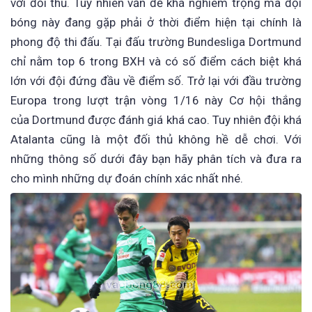
với đối thủ. Tuy nhiên vấn đề khá nghiêm trọng mà đội
bóng này đang gặp phải ở thời điểm hiện tại chính là
phong độ thi đấu. Tại đấu trường Bundesliga Dortmund
chỉ nằm top 6 trong BXH và có số điểm cách biệt khá
lớn với đội đứng đầu về điểm số. Trở lại với đầu trường
Europa trong lượt trận vòng 1/16 này Cơ hội thắng
của Dortmund được đánh giá khá cao. Tuy nhiên đội khá
Atalanta cũng là một đối thủ không hề dễ chơi. Với
những thông số dưới đây bạn hãy phân tích và đưa ra
cho mình những dự đoán chính xác nhất nhé.