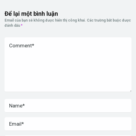
Để lại một bình luận
Email của bạn sẽ không được hiển thị công khai.
Các trường bắt buộc được
đánh dấu
*