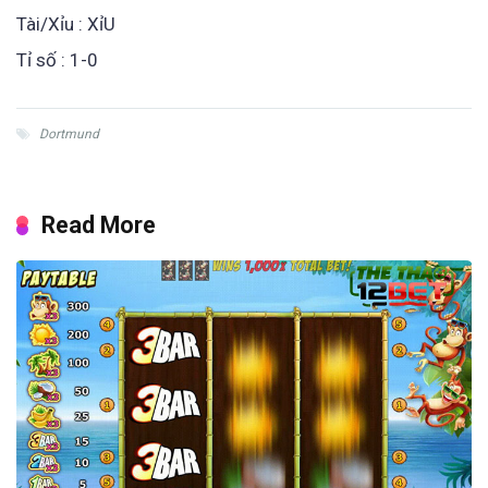
Tài/Xỉu : XỉU
Tỉ số : 1-0
Dortmund
Read More