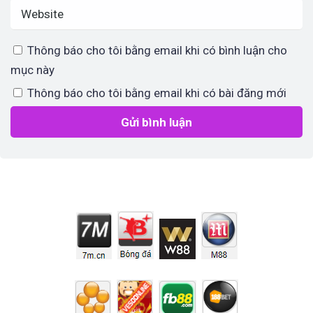
Thông báo cho tôi bằng email khi có bình luận cho
mục này
Thông báo cho tôi bằng email khi có bài đăng mới