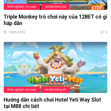
Kinh nghiệm cá cược
Soi kèo bóng đá
Triple Monkey trò chơi này của 12BET có gì
hấp dẫn
10/01/2025
0
Kinh nghiệm cá cược
Soi kèo bóng đá
Hướng dẫn cách chơi Hotel Yeti Way Slot
tại M88 chi tiết