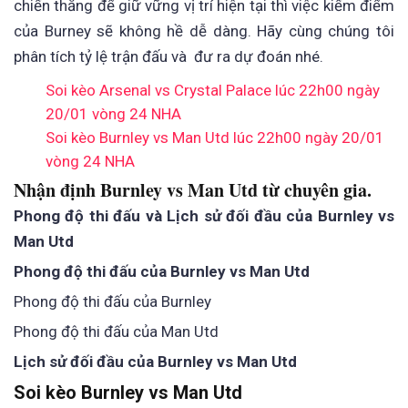
chiến thắng để giữ vững vị trí hiện tại thì việc kiếm điểm
của Burney sẽ không hề dễ dàng. Hãy cùng chúng tôi
phân tích tỷ lệ trận đấu và đư ra dự đoán nhé.
Soi kèo Arsenal vs Crystal Palace lúc 22h00 ngày
20/01 vòng 24 NHA
Soi kèo Burnley vs Man Utd lúc 22h00 ngày 20/01
vòng 24 NHA
Nhận định Burnley vs Man Utd từ chuyên gia.
Phong độ thi đấu và Lịch sử đối đầu của Burnley vs
Man Utd
Phong độ thi đấu
của Burnley vs Man Utd
Phong độ thi đấu của Burnley
Phong độ thi đấu của Man Utd
Lịch sử đối đầu
của Burnley vs Man Utd
Soi kèo Burnley vs Man Utd