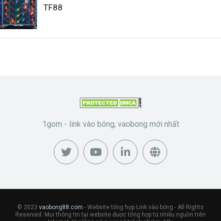
TF88
1gom - link vào bóng, vaobong mới nhất
© 2023
vaobong88.com
- Website tổng hợp Link vào bóng - All Rights
Reserved. Mọi thông tin tại website được tổng hợp từ nhiều nguồn trên