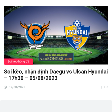
Soi kèo bóng đá
Soi kèo, nhận định Daegu vs Ulsan Hyundai
– 17h30 – 05/08/2023
02/08/2023
0