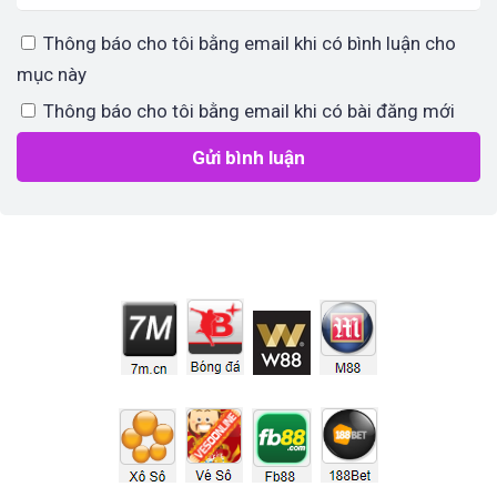
Thông báo cho tôi bằng email khi có bình luận cho
mục này
Thông báo cho tôi bằng email khi có bài đăng mới