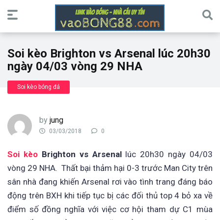
Soi kèo Brighton vs Arsenal lúc 20h30
ngày 04/03 vòng 29 NHA
Soi kèo bóng đá
by
jung
03/03/2018
0
Soi kèo
Brighton vs Arsenal
lúc 20h30 ngày 04/03
vòng 29 NHA. Thất bại thảm hại 0-3 trước Man City trên
sân nhà đang khiến Arsenal rơi vào tình trang đáng báo
động trên BXH khi tiếp tục bị các đối thủ top 4 bỏ xa về
điểm số đồng nghĩa với việc cơ hội tham dự C1 mùa