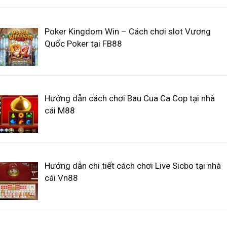
Poker Kingdom Win – Cách chơi slot Vương
Quốc Poker tại FB88
Hướng dẫn cách chơi Bau Cua Ca Cop tại nhà
cái M88
Hướng dẫn chi tiết cách chơi Live Sicbo tại nhà
cái Vn88