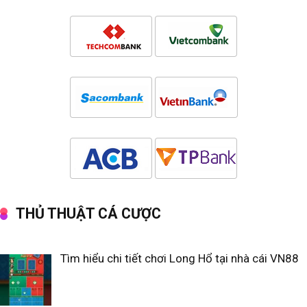
THỦ THUẬT CÁ CƯỢC
Tìm hiểu chi tiết chơi Long Hổ tại nhà cái VN88