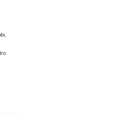
bi,
dro