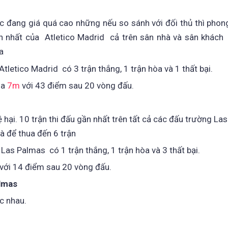
c đang giá quá cao những nếu so sánh với đối thủ thì phon
n nhất của Atletico Madrid cả trên sân nhà và sân khách 
a
Atletico Madrid có 3 trận thắng, 1 trận hòa và 1 thất bại.
ga
7m
với 43 điểm sau 20 vòng đấu.
hại. 10 trận thi đấu gần nhất trên tất cả các đấu trường Las
à để thua đến 6 trận
 Las Palmas có 1 trận thắng, 1 trận hòa và 3 thất bại.
với 14 điểm sau 20 vòng đấu.
almas
ác nhau.