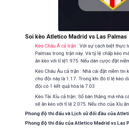
Soi kèo Atletico Madrid vs Las Palmas
Kèo Châu Á cả trận
: Với sự cách biệt thực 
Palmas trong trận này. Và tỷ lệ chấp kèo mà
ăn kèo với tỉ lệ1.975. Nếu dân cược đặt niềm
Kèo Châu Âu cả trận : Nhà cái đặt niềm tin 
cho đội này là 1.17. Trong khi đó tỉ lệ kèo
đội có 1 kết quả hòa là 7.03
Kèo Tài Xỉu cả trận: Số bàn thắng mà nhà cá
sẽ ăn kèo với tỉ lệ 2.075. Nếu cho của Xỉu ăn 
Phong độ thi đấu và Lịch sử đối đầu của Atle
Phong độ thi đấu
của Atletico Madrid vs Las 