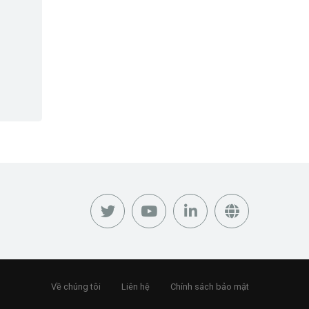
Về chúng tôi
Liên hệ
Chính sách bảo mật