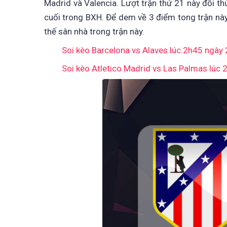
Madrid và Valencia. Lượt trận thứ 21 này đối t
cuối trong BXH. Để dem về 3 điểm tong trận này 
thế sân nhà trong trận này.
Soi kèo Barcelona vs Alaves lúc 2h45 ngày
Soi kèo Atletico Madrid vs Las Palmas lúc