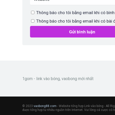
Thông báo cho tôi bằng email khi có bìn
Thông báo cho tôi bằng email khi có bài
1gom - link vào bóng, vaobong mới nhất
© 2023
vaobong88.com
- Website tổng hợp Link vào bóng - All Ri
được tổng hợp từ nhiều nguồn trên Internet. Vui lòng cá cược có 