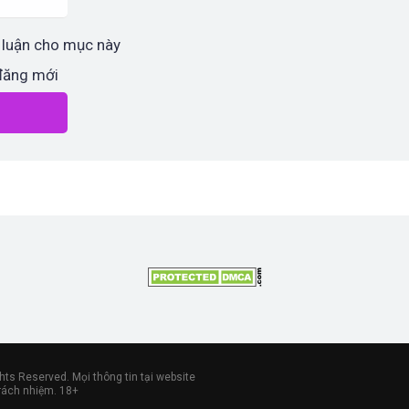
h luận cho mục này
 đăng mới
ghts Reserved. Mọi thông tin tại website
trách nhiệm. 18+