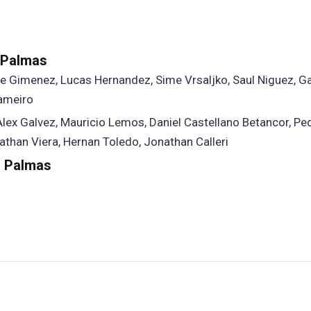
s Palmas
e Gimenez, Lucas Hernandez, Sime Vrsaljko, Saul Niguez, Ga
Gameiro
Alex Galvez, Mauricio Lemos, Daniel Castellano Betancor, Pe
athan Viera, Hernan Toledo, Jonathan Calleri
s Palmas