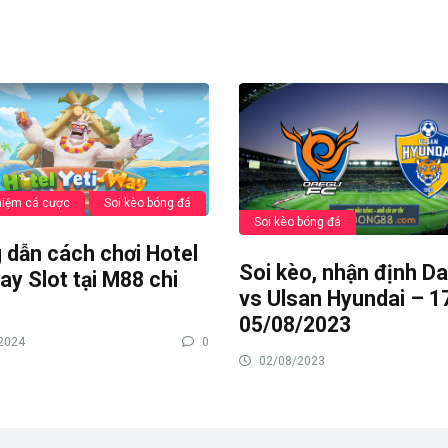
hiệm cá cược
Soi kèo bóng đá
Soi kèo bóng đá
 dẫn cách chơi Hotel
Soi kèo, nhận định D
ay Slot tại M88 chi
vs Ulsan Hyundai – 1
05/08/2023
2024
0
02/08/2023