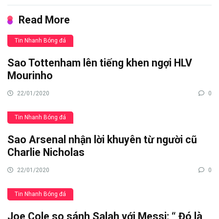
Read More
Tin Nhanh Bóng đá
Sao Tottenham lên tiếng khen ngợi HLV
Mourinho
22/01/2020
0
Tin Nhanh Bóng đá
Sao Arsenal nhận lời khuyên từ người cũ
Charlie Nicholas
22/01/2020
0
Tin Nhanh Bóng đá
Joe Cole so sánh Salah với Messi: “ Đó là