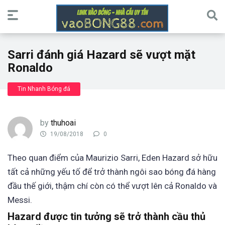
Sarri đánh giá Hazard sẽ vượt mặt
Ronaldo
Tin Nhanh Bóng đá
by
thuhoai
19/08/2018
0
Theo quan điểm của Maurizio Sarri, Eden Hazard sở hữu
tất cả những yếu tố để trở thành ngôi sao bóng đá hàng
đầu thế giới, thậm chí còn có thể vượt lên cả Ronaldo và
Messi.
Hazard được tin tưởng sẽ trở thành cầu thủ