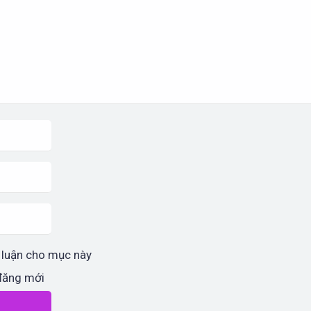
h luận cho mục này
 đăng mới