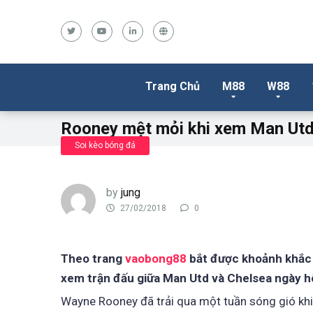
Trang Chủ
M88
W88
Rooney mệt mỏi khi xem Man Utd
Soi kèo bóng đá
by
jung
27/02/2018
0
Theo trang
vaobong88
bắt được khoảnh khắc 
xem trận đấu giữa Man Utd và Chelsea ngày 
Wayne Rooney đã trải qua một tuần sóng gió khi b