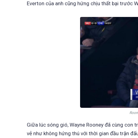
Everton của anh cũng hứng chịu thất bại trước 
Roon
Giữa lúc sóng gió, Wayne Rooney đã cùng con trai
vẻ như không hứng thú với thời gian đầu trận đấu