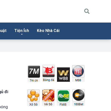
huật
Tiện Ích
Kèo Nhà Cái
ủ đi
 bóng