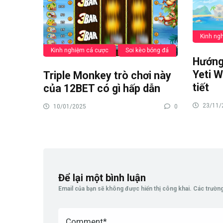
Kinh ng
Kinh nghiệm cá cược
Soi kèo bóng đá
Hướng
Yeti W
Triple Monkey trò chơi này
tiết
của 12BET có gì hấp dẫn
23/11/
10/01/2025
0
Để lại một bình luận
Email của bạn sẽ không được hiển thị công khai.
Các trườn