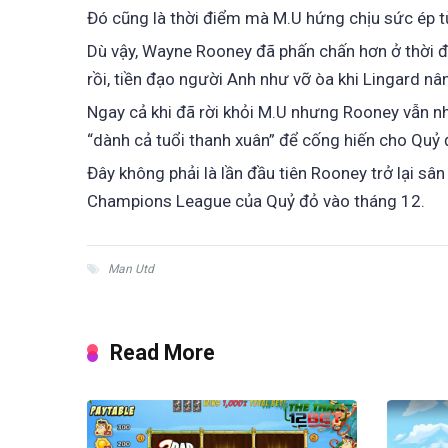
Đó cũng là thời điểm mà M.U hứng chịu sức ép từ
Dù vậy, Wayne Rooney đã phấn chấn hơn ở thời đi
rồi, tiền đạo người Anh như vỡ òa khi Lingard nân
Ngay cả khi đã rời khỏi M.U nhưng Rooney vẫn 
“dành cả tuổi thanh xuân” để cống hiến cho Quỷ đ
Đây không phải là lần đầu tiên Rooney trở lại sâ
Champions League của Quỷ đỏ vào tháng 12.
Man Utd
Read More