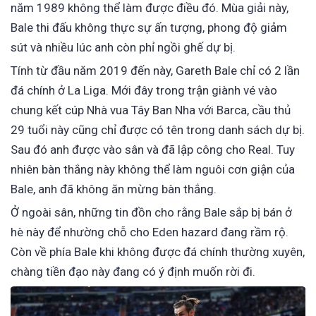
năm 1989 không thể làm được điều đó. Mùa giải này,
Bale thi đấu không thực sự ấn tượng, phong độ giảm
sút và nhiều lúc anh còn phỉ ngồi ghế dự bị.
Tính từ đầu năm 2019 đến này, Gareth Bale chỉ có 2 lần
đá chính ở La Liga. Mới đây trong trận giành vé vào
chung kết cúp Nhà vua Tây Ban Nha với Barca, cầu thủ
29 tuổi này cũng chỉ được có tên trong danh sách dự bị.
Sau đó anh được vào sân và đã lập công cho Real. Tuy
nhiên bàn thắng này không thể làm nguôi cơn giận của
Bale, anh đã không ăn mừng bàn thắng.
Ở ngoài sân, những tin đồn cho rằng Bale sắp bị bán ở
hè này để nhường chỗ cho Eden hazard đang rầm rộ.
Còn về phía Bale khi không được đá chính thường xuyên,
chàng tiền đạo này đang có ý định muốn rời đi.