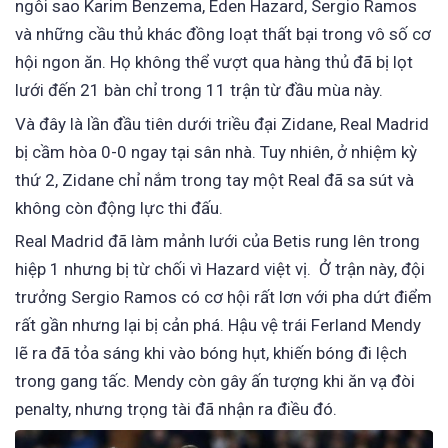
ngôi sao Karim Benzema, Eden Hazard, Sergio Ramos
và những cầu thủ khác đồng loạt thất bại trong vô số cơ
hội ngon ăn. Họ không thể vượt qua hàng thủ đã bị lọt
lưới đến 21 bàn chỉ trong 11 trận từ đầu mùa này.
Và đây là lần đầu tiên dưới triều đại Zidane, Real Madrid
bị cầm hòa 0-0 ngay tại sân nhà. Tuy nhiên, ở nhiệm kỳ
thứ 2, Zidane chỉ nắm trong tay một Real đã sa sút và
không còn động lực thi đấu.
Real Madrid đã làm mảnh lưới của Betis rung lên trong
hiệp 1 nhưng bị từ chối vì Hazard việt vị. Ở trận này, đội
trưởng Sergio Ramos có cơ hội rất lơn với pha dứt điểm
rất gần nhưng lại bị cản phá. Hậu vệ trái Ferland Mendy
lẽ ra đã tỏa sáng khi vào bóng hụt, khiến bóng đi lệch
trong gang tấc. Mendy còn gây ấn tượng khi ăn vạ đòi
penalty, nhưng trọng tài đã nhận ra điều đó.