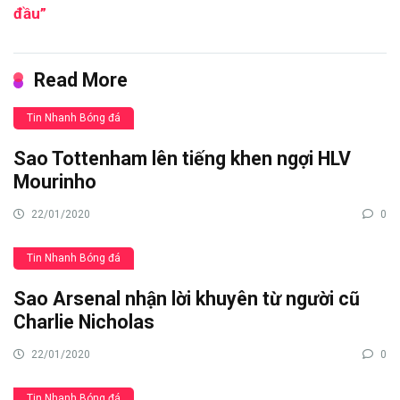
đầu”
Read More
Tin Nhanh Bóng đá
Sao Tottenham lên tiếng khen ngợi HLV
Mourinho
22/01/2020
0
Tin Nhanh Bóng đá
Sao Arsenal nhận lời khuyên từ người cũ
Charlie Nicholas
22/01/2020
0
Tin Nhanh Bóng đá