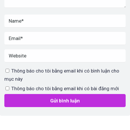
Thông báo cho tôi bằng email khi có bình luận cho
mục này
Thông báo cho tôi bằng email khi có bài đăng mới