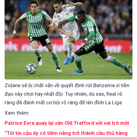
Zidane sẽ bị chất vấn về quyết định rút Benzema vì tiền
đạo này chơi hay nhất đội. Tuy nhiên, dù sao, Real rõ
ràng đã đánh mất cơ hội rõ ràng để lên đỉnh La Liga.
Xem thêm:
Patrice Evra quay lại sân Old Trafford với vai trò mới
“Tôi tin cậu ấy có tiềm năng trở thành cầu thủ hàng