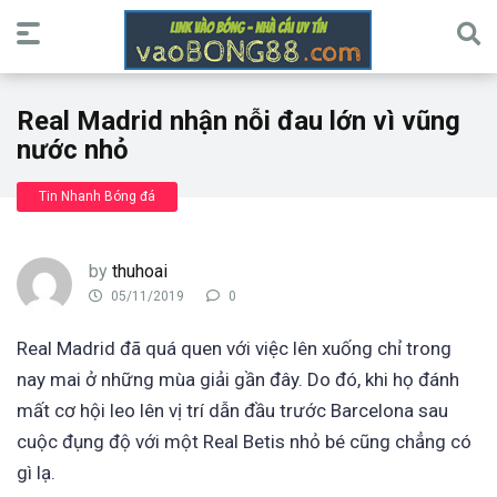
Real Madrid nhận nỗi đau lớn vì vũng
nước nhỏ
Tin Nhanh Bóng đá
by
thuhoai
05/11/2019
0
Real Madrid đã quá quen với việc lên xuống chỉ trong
nay mai ở những mùa giải gần đây. Do đó, khi họ đánh
mất cơ hội leo lên vị trí dẫn đầu trước Barcelona sau
cuộc đụng độ với một Real Betis nhỏ bé cũng chẳng có
gì lạ.