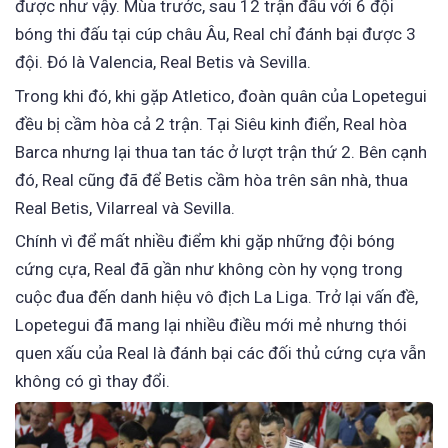
được như vậy. Mùa trước, sau 12 trận đấu với 6 đội
bóng thi đấu tại cúp châu Âu, Real chỉ đánh bại được 3
đội. Đó là Valencia, Real Betis và Sevilla.
Trong khi đó, khi gặp Atletico, đoàn quân của Lopetegui
đều bị cầm hòa cả 2 trận. Tại Siêu kinh điển, Real hòa
Barca nhưng lại thua tan tác ở lượt trận thứ 2. Bên cạnh
đó, Real cũng đã để Betis cầm hòa trên sân nhà, thua
Real Betis, Vilarreal và Sevilla.
Chính vì để mất nhiều điểm khi gặp những đội bóng
cứng cựa, Real đã gần như không còn hy vọng trong
cuộc đua đến danh hiệu vô địch La Liga. Trở lại vấn đề,
Lopetegui đã mang lại nhiều điều mới mẻ nhưng thói
quen xấu của Real là đánh bại các đối thủ cứng cựa vẫn
không có gì thay đổi.