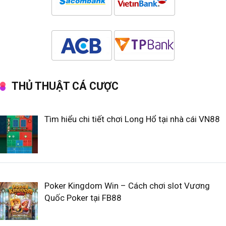
THỦ THUẬT CÁ CƯỢC
Tìm hiểu chi tiết chơi Long Hổ tại nhà cái VN88
Poker Kingdom Win – Cách chơi slot Vương
Quốc Poker tại FB88