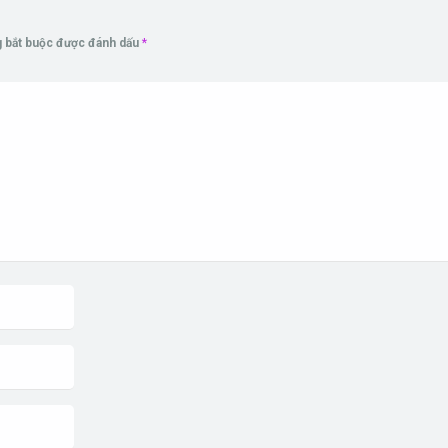
g bắt buộc được đánh dấu
*