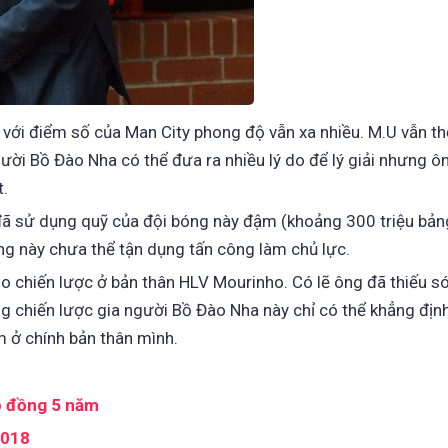
o với điểm số của Man City phong độ vẫn xa nhiều. M.U vẫn th
ười Bồ Đào Nha có thể đưa ra nhiều lý do để lý giải nhưng ô
t.
đã sử dụng quỹ của đội bóng này đậm (khoảng 300 triệu bản
ng này chưa thể tận dụng tấn công làm chủ lực.
o chiến lược ở bản thân HLV Mourinho. Có lẽ ông đã thiếu só
ng chiến lược gia người Bồ Đào Nha này chỉ có thể khẳng địn
m ở chính bản thân mình.
ợp đồng 5 năm
2018