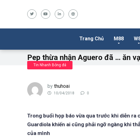
Trang Chủ
M88
W
Pep thừa nhận Aguero đã … ăn v
Tin Nhanh Bóng đá
by
thuhoai
10/04/2018
0
Trong buổi họp báo vừa qua trước khi diễn ra 
Guardiola khiến ai cũng phải ngỡ ngàng khi th
của mình