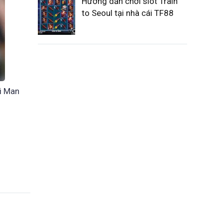
Hướng dẫn chơi slot Train
to Seoul tại nhà cái TF88
ới Man