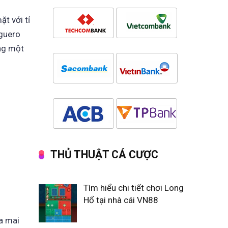
t với tỉ
Aguero
ng một
THỦ THUẬT CÁ CƯỢC
Tìm hiểu chi tiết chơi Long
Hổ tại nhà cái VN88
a mai