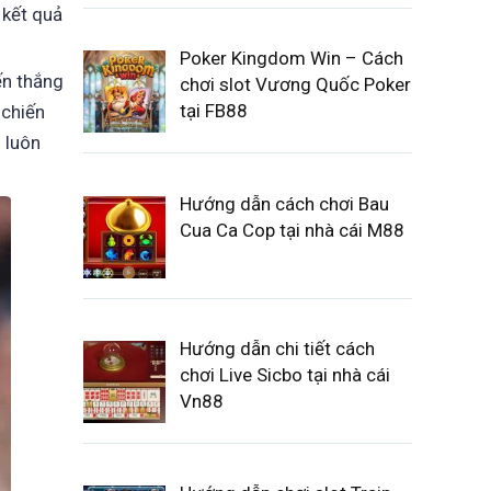
 kết quả
Poker Kingdom Win – Cách
ến thắng
chơi slot Vương Quốc Poker
tại FB88
 chiến
 luôn
Hướng dẫn cách chơi Bau
Cua Ca Cop tại nhà cái M88
Hướng dẫn chi tiết cách
chơi Live Sicbo tại nhà cái
Vn88