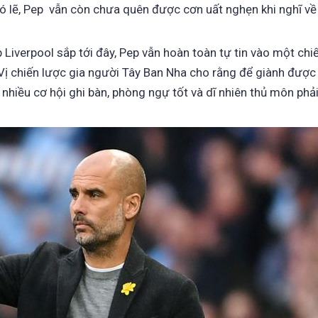
 Có lẽ, Pep vẫn còn chưa quên được cơn uất nghẹn khi nghĩ về
 Liverpool sắp tới đây, Pep vẫn hoàn toàn tự tin vào một chi
. Vị chiến lược gia người Tây Ban Nha cho rằng để giành được
 nhiều cơ hội ghi bàn, phòng ngự tốt và dĩ nhiên thủ môn phải