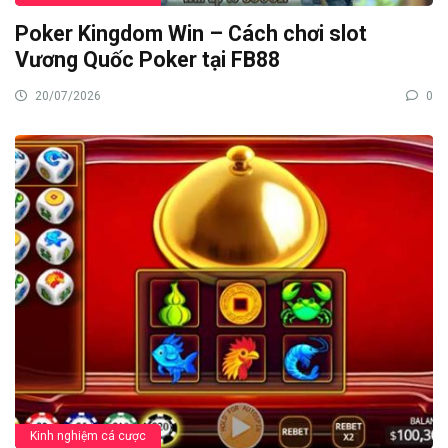
Poker Kingdom Win – Cách chơi slot
Vương Quốc Poker tại FB88
20/07/2026
0
Kinh nghiệm cá cược