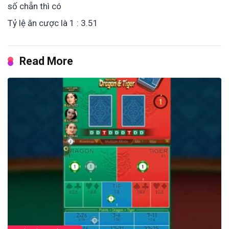
số chẵn thì có
Tỷ lệ ăn cược là 1 : 3.51
Read More