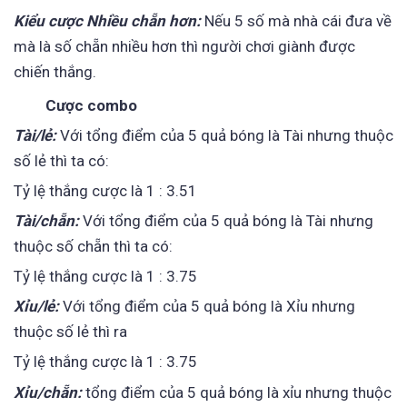
Kiểu cược Nhiều chẵn hơn:
Nếu 5 số mà nhà cái đưa về
mà là số chẵn nhiều hơn thì người chơi giành được
chiến thắng.
Cược combo
Tài/lẻ:
Với tổng điểm của 5 quả bóng là Tài nhưng thuộc
số lẻ thì ta có:
Tỷ lệ thắng cược là 1 : 3.51
Tài/chẵn:
Với tổng điểm của 5 quả bóng là Tài nhưng
thuộc số chẵn thì ta có:
Tỷ lệ thắng cược là 1 : 3.75
Xỉu/lẻ:
Với tổng điểm của 5 quả bóng là Xỉu nhưng
thuộc số lẻ thì ra
Tỷ lệ thắng cược là 1 : 3.75
Xỉu/chẵn:
tổng điểm của 5 quả bóng là xỉu nhưng thuộc