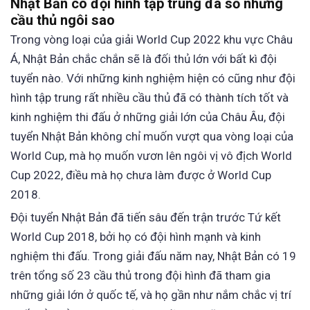
Nhật Bản có đội hình tập trung đa số những
cầu thủ ngôi sao
Trong vòng loại của giải World Cup 2022 khu vực Châu
Á, Nhật Bản chắc chắn sẽ là đối thủ lớn với bất kì đội
tuyển nào. Với những kinh nghiệm hiện có cũng như đội
hình tập trung rất nhiều cầu thủ đã có thành tích tốt và
kinh nghiệm thi đấu ở những giải lớn của Châu Âu, đội
tuyển Nhật Bản không chỉ muốn vượt qua vòng loại của
World Cup, mà họ muốn vươn lên ngôi vị vô địch World
Cup 2022, điều mà họ chưa làm được ở World Cup
2018.
Đội tuyển Nhật Bản đã tiến sâu đến trận trước Tứ kết
World Cup 2018, bởi họ có đội hình mạnh và kinh
nghiệm thi đấu. Trong giải đấu năm nay, Nhật Bản có 19
trên tổng số 23 cầu thủ trong đội hình đã tham gia
những giải lớn ở quốc tế, và họ gần như nắm chắc vị trí