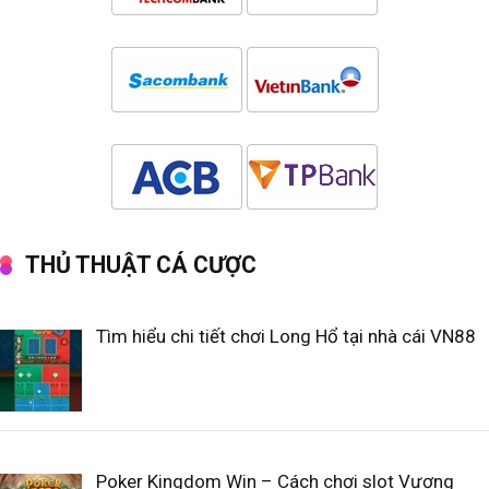
THỦ THUẬT CÁ CƯỢC
Tìm hiểu chi tiết chơi Long Hổ tại nhà cái VN88
Poker Kingdom Win – Cách chơi slot Vương