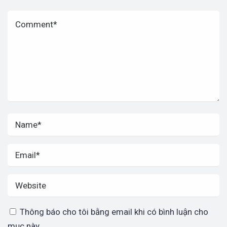
Thông báo cho tôi bằng email khi có bình luận cho
mục này