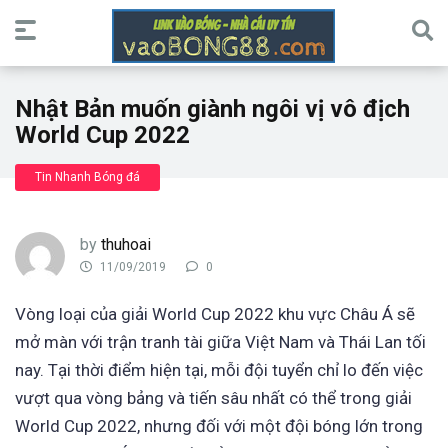
Nhật Bản muốn giành ngôi vị vô địch
World Cup 2022
Tin Nhanh Bóng đá
by
thuhoai
11/09/2019
0
Vòng loại của giải World Cup 2022 khu vực Châu Á sẽ
mở màn với trận tranh tài giữa Việt Nam và Thái Lan tối
nay. Tại thời điểm hiện tại, mỗi đội tuyển chỉ lo đến việc
vượt qua vòng bảng và tiến sâu nhất có thể trong giải
World Cup 2022, nhưng đối với một đội bóng lớn trong