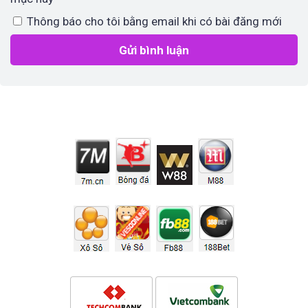
Thông báo cho tôi bằng email khi có bài đăng mới