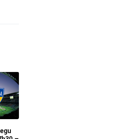
aegu
7h30 –