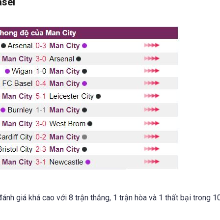
asel
nh giá khá cao với 8 trận thắng, 1 trận hòa và 1 thất bại trong 10