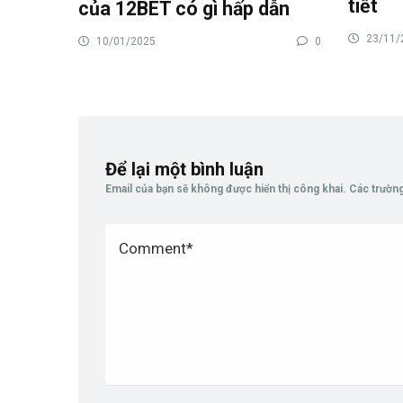
tiết
của 12BET có gì hấp dẫn
23/11/
10/01/2025
0
Để lại một bình luận
Email của bạn sẽ không được hiển thị công khai.
Các trườn