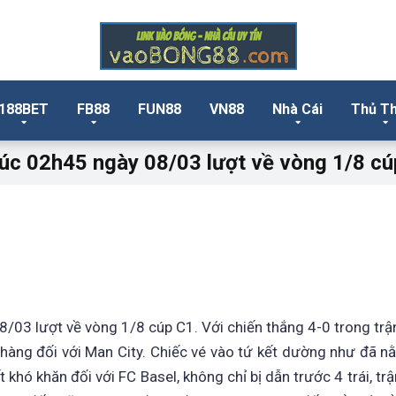
188BET
FB88
FUN88
VN88
Nhà Cái
Thủ T
lúc 02h45 ngày 08/03 lượt về vòng 1/8 c
/03 lượt về vòng 1/8 cúp C1. Với chiến thắng 4-0 trong trận
nhàng đối với Man City. Chiếc vé vào tứ kết dường như đã n
t khó khăn đối với FC Basel, không chỉ bị dẫn trước 4 trái, tr