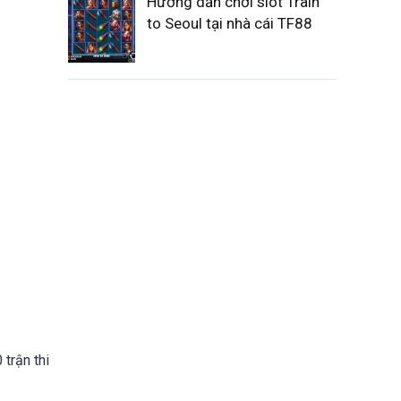
Hướng dẫn chơi slot Train
to Seoul tại nhà cái TF88
 trận thi