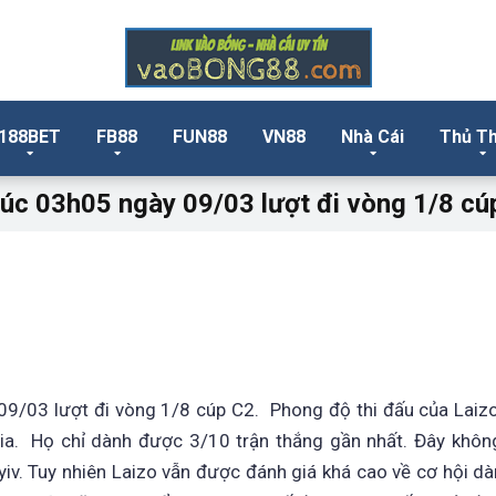
188BET
FB88
FUN88
VN88
Nhà Cái
Thủ T
lúc 03h05 ngày 09/03 lượt đi vòng 1/8 cú
09/03 lượt đi vòng 1/8 cúp C2. Phong độ thi đấu của Laizo
ia. Họ chỉ dành được 3/10 trận thắng gần nhất. Đây không
yiv. Tuy nhiên Laizo vẫn được đánh giá khá cao về cơ hội dà