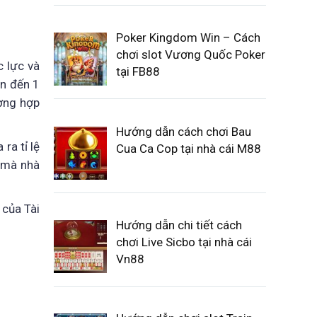
Poker Kingdom Win – Cách
chơi slot Vương Quốc Poker
c lực và
tại FB88
ên đến 1
ường hợp
Hướng dẫn cách chơi Bau
ra tỉ lệ
Cua Ca Cop tại nhà cái M88
ệ mà nhà
 của Tài
Hướng dẫn chi tiết cách
chơi Live Sicbo tại nhà cái
Vn88