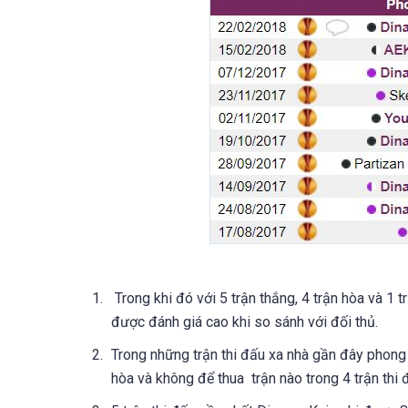
Trong khi đó với 5 trận thắng, 4 trận hòa và 1 t
được đánh giá cao khi so sánh với đối thủ.
Trong những trận thi đấu xa nhà gần đây phong
hòa và không để thua trận nào trong 4 trận thi