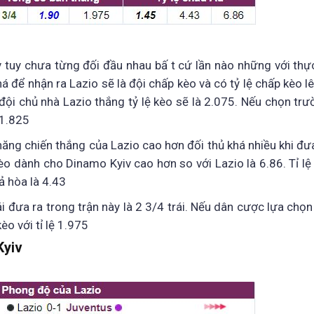
 tuy chưa từng đối đầu nhau bấ t cứ lần nào những với thự
há để nhận ra Lazio sẽ là đội chấp kèo và có tỷ lệ chấp kèo l
đội chủ nhà Lazio thắng tỷ lệ kèo sẽ là 2.075. Nếu chọn tr
 1.825
ăng chiến thắng của Lazio cao hơn đối thủ khá nhiều khi đưa 
 kèo dành cho Dinamo Kyiv cao hơn so với Lazio là 6.86. Tỉ l
ả hòa là 4.43
i đưa ra trong trận này là 2 3/4 trái. Nếu dân cược lựa chọn
èo với tỉ lệ 1.975
Kyiv