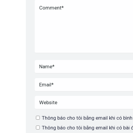
Thông báo cho tôi bằng email khi có bìn
Thông báo cho tôi bằng email khi có bài