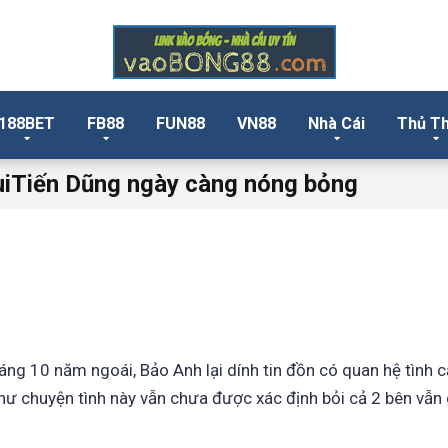
188BET
FB88
FUN88
VN88
Nhà Cái
Thủ T
ùiTiến Dũng ngày càng nóng bỏng
áng 10 năm ngoái, Bảo Anh lại dính tin đồn có quan hệ tình 
ư chuyện tình này vẫn chưa được xác định bỏi cả 2 bên vẫn 