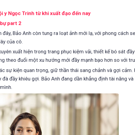
ội y Ngọc Trinh từ khi xuất đạo đến nay
 bự part 2
n đây, Bảo Anh còn tung ra loạt ảnh mới lạ, với phong cách se
ây của cô.
yên xuất hiện trong trang phục kiệm vải, thiết kế bó sát đầy
ang theo đuổi một xu hướng mới đầy mạnh bạo hơn so với tr
ác sự kiện quan trọng, giữ thần thái sang chảnh và gợi cảm. 
 đà đầy khiêu gợi. Bảo Anh đang dần khẳng định tài năng và
 mình.