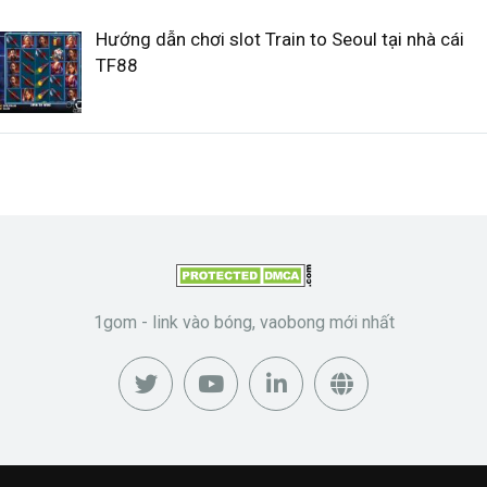
Hướng dẫn chơi slot Train to Seoul tại nhà cái
TF88
1gom - link vào bóng, vaobong mới nhất