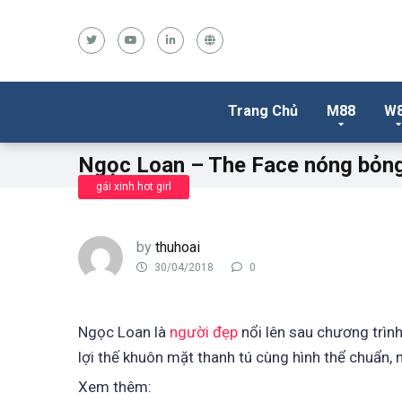
Trang Chủ
M88
W
Ngọc Loan – The Face nóng bỏng
gái xinh hot girl
by
thuhoai
30/04/2018
0
Ngọc Loan là
người đẹp
nổi lên sau chương trì
lợi thế khuôn mặt thanh tú cùng hình thể chuẩn,
Xem thêm: