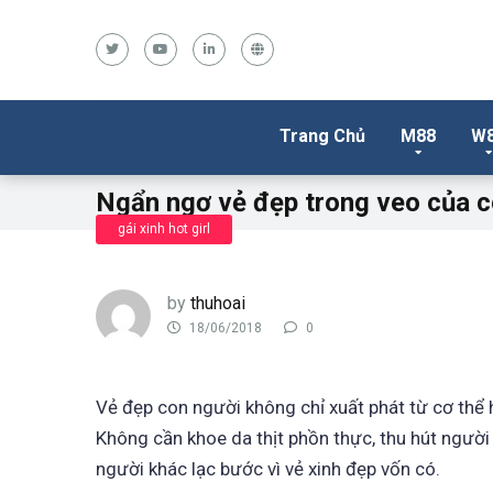
Trang Chủ
M88
W
Ngẩn ngơ vẻ đẹp trong veo của 
gái xinh hot girl
by
thuhoai
18/06/2018
0
Vẻ đẹp con người không chỉ xuất phát từ cơ thể 
Không cần khoe da thịt phồn thực, thu hút người 
người khác lạc bước vì vẻ xinh đẹp vốn có.