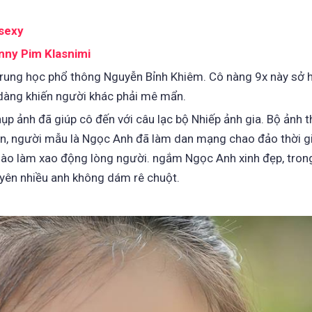
sexy
nny Pim Klasnimi
trung học phổ thông Nguyễn Bỉnh Khiêm. Cô nàng 9x này sở 
u dàng khiến người khác phải mê mẩn.
 ảnh đã giúp cô đến với câu lạc bộ Nhiếp ảnh gia. Bộ ảnh t
iện, người mẫu là Ngọc Anh đã làm dan mạng chao đảo thời g
ngào làm xao động lòng người. ngắm Ngọc Anh xinh đẹp, tron
uyên nhiều anh không dám rê chuột.