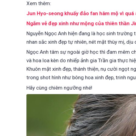
Xem thêm:
Jun Hyo-seong khuấy đảo fan hâm mộ vì quá 
Ngắm vẻ đẹp xinh như mộng của thiên thần Ji
Nguyễn Ngọc Anh hiện đang là học sinh trường 
nhan sắc xinh đẹp tự nhiên, nét mặt thùy mị, dị
Ngọc Anh tâm sự ngoài giờ học thì đam mêm chụp
và hoa loa kèn do nhiếp ảnh gia Trần gia thực h
Khuôn mặt xinh đẹp, thánh thiện, nụ cười ngọt 
trong shot hình như bông hoa xinh đẹp, trinh ng
Hãy cùng chiêm ngưỡng nhé!