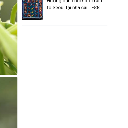
Hướng dẫn chơi slot Train
to Seoul tại nhà cái TF88