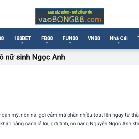
88
188BET
FB88
FUN88
VN88
Nhà Cái
cô nữ sinh Ngọc Anh
hoàn mỹ, nõn nà, gợi cảm mà phần nhiều toát lên ngay từ thần
khác bằng cách lả lơi, gợi tình, cô nàng Nguyễn Ngọc Anh kh