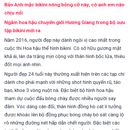
Bảo Anh mặc bikini nóng bỏng cỡ này, có anh em nào
chịu nổi
Ngắm hoa hậu chuyển giới Hương Giang trong bộ sưu
tập bikini mới ra
Năm 2016, người đẹp này dành ngôi vị cao nhất trong
cuộc thi Hoa hậu thể hình bikini. Cô sở hữu gương mặt
khả ái, làn da trắng mịn cộng với thân hình bốc lửa, thiêu
đốt mọi ánh nhìn.
Người đẹp 24 tuổi này thường xuất hiện trên các tạp chí
dành cho phái mạnh với những shot hình quyến rũ, táo
bạo, khoe 3 vòng nuột nà. Đặc biệt bộ hình hoa hậu
tham dự cuộc đấu bóng chày được nhiều người say
đắm. Vóc dáng cân đối, thân hình đồng hò cát lí tưởng
được khoác lên bộ đồng phục bóng chày bó sát càng lộ
rõ những đường nét hấp dẫn chết người. Đặc biệt các