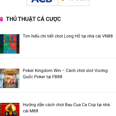
THỦ THUẬT CÁ CƯỢC
Tìm hiểu chi tiết chơi Long Hổ tại nhà cái VN88
Poker Kingdom Win – Cách chơi slot Vương
Quốc Poker tại FB88
Hướng dẫn cách chơi Bau Cua Ca Cop tại nhà
cái M88