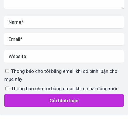
Thông báo cho tôi bằng email khi có bình luận cho
mục này
Thông báo cho tôi bằng email khi có bài đăng mới