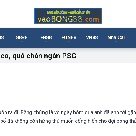
88
188BET
FB88
FUN88
VN88
Nhà Cái
rca, quá chán ngán PSG
n ra đi. Bằng chứng là vò ngày hôm qua anh đã anh tới gặp
ên bố đã không còn hứng thú muốn cống hiến cho đội bóng th