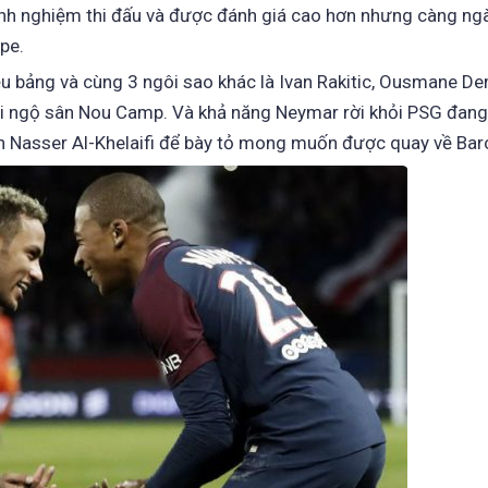
kinh nghiệm thi đấu và được đánh giá cao hơn nhưng càng ng
pe.
ệu bảng và cùng 3 ngôi sao khác là Ivan Rakitic, Ousmane D
ái ngộ sân Nou Camp. Và khả năng Neymar rời khỏi PSG đang
ch Nasser Al-Khelaifi để bày tỏ mong muốn được quay về Bar