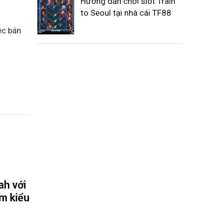
Hướng dẫn chơi slot Train
to Seoul tại nhà cái TF88
ệc bán
ah với
ạm kiểu