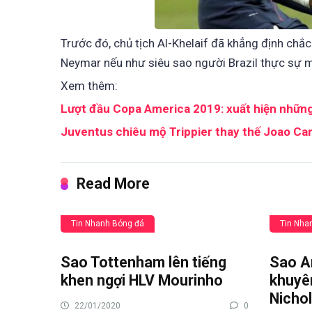
Trước đó, chủ tịch Al-Khelaif đã khẳng định chắc n
Neymar nếu như siêu sao người Brazil thực sự mu
Xem thêm:
Lượt đầu Copa America 2019: xuất hiện những
Juventus chiêu mộ Trippier thay thế Joao Ca
Read More
Tin Nhanh Bóng đá
Tin Nha
Sao Tottenham lên tiếng
Sao Ar
khen ngợi HLV Mourinho
khuyên
Nicho
22/01/2020
0