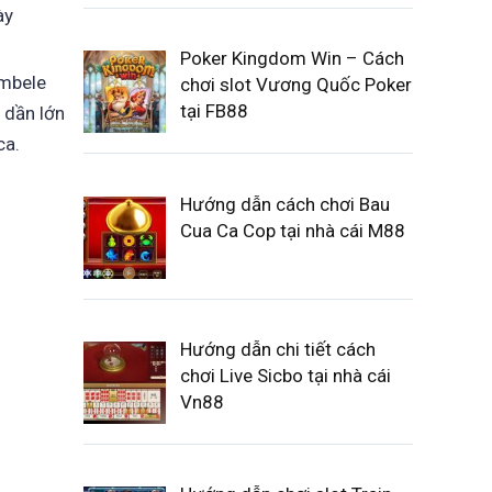
ày
Poker Kingdom Win – Cách
embele
chơi slot Vương Quốc Poker
tại FB88
 dần lớn
ca.
Hướng dẫn cách chơi Bau
Cua Ca Cop tại nhà cái M88
Hướng dẫn chi tiết cách
chơi Live Sicbo tại nhà cái
Vn88