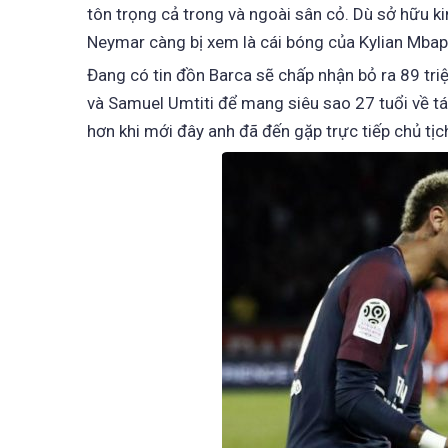
tôn trọng cả trong và ngoài sân cỏ. Dù sở hữu 
Neymar càng bị xem là cái bóng của Kylian Mbap
Đang có tin đồn Barca sẽ chấp nhận bỏ ra 89 tri
và Samuel Umtiti để mang siêu sao 27 tuổi về t
hơn khi mới đây anh đã đến gặp trực tiếp chủ tị