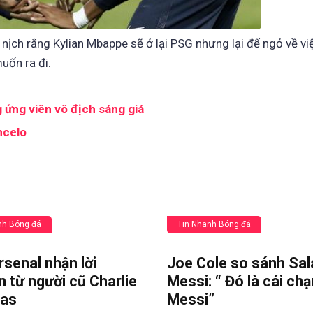
ịch rằng Kylian Mbappe sẽ ở lại PSG nhưng lại để ngỏ về vi
ốn ra đi.
 ứng viên vô địch sáng giá
ncelo
nh Bóng đá
Tin Nhanh Bóng đá
senal nhận lời
Joe Cole so sánh Sal
 từ người cũ Charlie
Messi: “ Đó là cái ch
las
Messi”