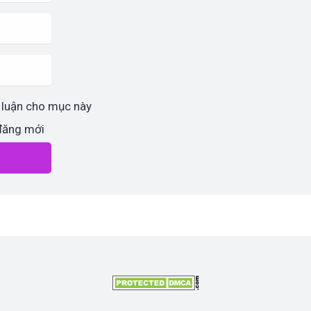
h luận cho mục này
 đăng mới