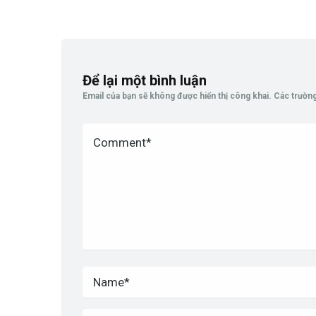
Để lại một bình luận
Email của bạn sẽ không được hiển thị công khai.
Các trườn