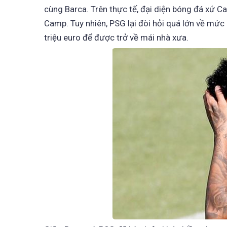
cùng Barca. Trên thực tế, đại diện bóng đá xứ Ca
Camp. Tuy nhiên, PSG lại đòi hỏi quá lớn về mức
triệu euro để được trở về mái nhà xưa.