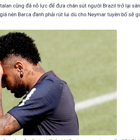
talan cũng đã nỗ lực để đưa chân sút người Brazil trở lại sâ
 giá nên Barca đành phải rút lui dù cho Neymar tuyên bố sẽ 