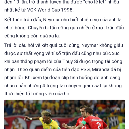
đến 10 lần, trở thành tuyển thủ được “cho lê lết” nhiều
nhất kể từ VCK World Cup 1998.
Kết thúc trận đấu, Neymar cho biết nhiệm vụ của anh là
chơi bóng. Chuyện bị tấn công quá nhiều ở một trận đấu
cũng không còn quá xa lạ.
Trả lời câu hỏi về kết quả cuối cùng, Neymar không giấu
được sự thất vọng về tỉ số trận đấu cũng như bức xúc
khi bàn thắng phạm lỗi của Thụy Sĩ được trọng tài công
nhận. Theo quan điểm của tiền đạo PSG, Miranda đã bị
phạm lỗi. Khi xem lại đoạn clip tình huống đó anh càng
chắc chắn nhưng 4 trọng tài chuyên giám sát lại không
thực hiện tốt công việc của họ.