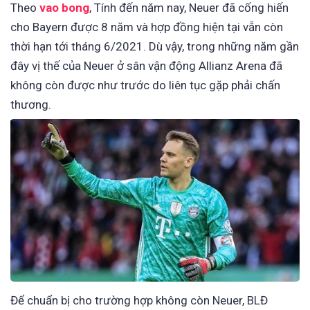
Theo
vao bong
, Tính đến năm nay, Neuer đã cống hiến
cho Bayern được 8 năm và hợp đồng hiện tại vẫn còn
thời hạn tới tháng 6/2021. Dù vậy, trong những năm gần
đây vị thế của Neuer ở sân vận động Allianz Arena đã
không còn được như trước do liên tục gặp phải chấn
thương.
Để chuẩn bị cho trường hợp không còn Neuer, BLĐ