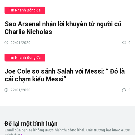
Tin Nhanh Bóng đá
Sao Arsenal nhận lời khuyên từ người cũ
Charlie Nicholas
22/01/2020
0
Tin Nhanh Bóng đá
Joe Cole so sánh Salah với Messi: “ Đó là
cái chạm kiểu Messi”
22/01/2020
0
Để lại một bình luận
Email của bạn sẽ không được hiển thị công khai.
Các trường bắt buộc được