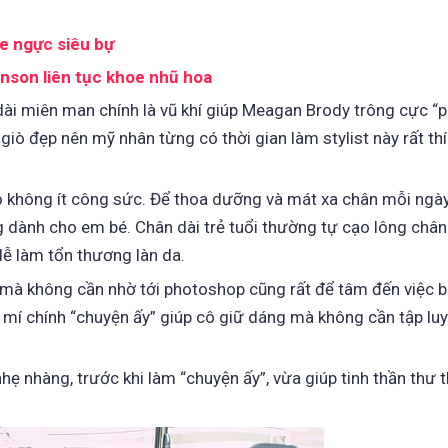
oe ngực siêu bự
nson liên tục khoe nhũ hoa
ài miên man chính là vũ khí giúp Meagan Brody trông cực “p
 giò đẹp nên mỹ nhân từng có thời gian làm stylist này rất th
bỏ không ít công sức. Để thoa dưỡng và mát xa chân mỗi ngày
 dành cho em bé. Chân dài trẻ tuổi thường tự cạo lông chân
dễ làm tổn thương làn da.
 mà không cần nhờ tới photoshop cũng rất để tâm đến việc
t mí chính “chuyện ấy” giúp cô giữ dáng mà không cần tập lu
 nhàng, trước khi làm “chuyện ấy”, vừa giúp tinh thần thư thá