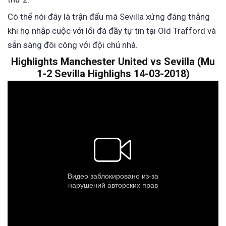
Có thể nói đây là trận đấu mà Sevilla xứng đáng thắng
khi họ nhập cuộc với lối đá đầy tự tin tại Old Trafford và
sẵn sàng đôi công với đội chủ nhà.
Highlights Manchester United vs Sevilla (Mu
1-2 Sevilla Highlighs 14-03-2018)