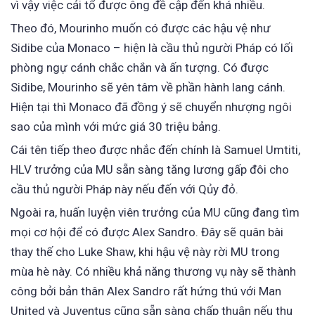
vì vậy việc cải tổ được ông đề cập đến khá nhiều.
Theo đó, Mourinho muốn có được các hậu vệ như
Sidibe của Monaco – hiện là cầu thủ người Pháp có lối
phòng ngự cánh chắc chắn và ấn tượng. Có được
Sidibe, Mourinho sẽ yên tâm về phần hành lang cánh.
Hiện tại thì Monaco đã đồng ý sẽ chuyển nhượng ngôi
sao của mình với mức giá 30 triệu bảng.
Cái tên tiếp theo được nhắc đến chính là Samuel Umtiti,
HLV trưởng của MU sẵn sàng tăng lương gấp đôi cho
cầu thủ người Pháp này nếu đến với Qủy đỏ.
Ngoài ra, huấn luyện viên trưởng của MU cũng đang tìm
mọi cơ hội để có được Alex Sandro. Đây sẽ quân bài
thay thế cho Luke Shaw, khi hậu vệ này rời MU trong
mùa hè này. Có nhiều khả năng thương vụ này sẽ thành
công bởi bản thân Alex Sandro rất hứng thú với Man
United và Juventus cũng sẵn sàng chấp thuận nếu thu