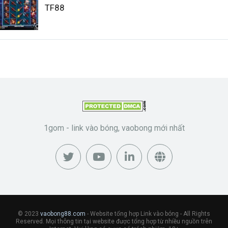
TF88
1gom - link vào bóng, vaobong mới nhất
© 2023
vaobong88.com
- Website tổng hợp Link vào bóng - All Rights
Reserved. Mọi thông tin tại website được tổng hợp từ nhiều nguồn trên