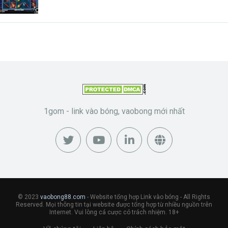
1gom - link vào bóng, vaobong mới nhất
© 2023
vaobong88.com
- Website tổng hợp Link vào bóng - All Rights
Reserved. Mọi thông tin tại website được tổng hợp từ nhiều nguồn trên
Internet. Vui lòng cá cược có trách nhiệm. 18+