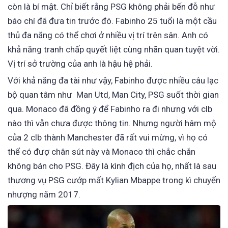
còn là bí mật. Chỉ biết rằng PSG không phải bến đỗ như
báo chí đã đưa tin trước đó. Fabinho 25 tuổi là một cầu
thủ đa năng có thể chơi ở nhiều vị trí trên sân. Anh có
khả năng tranh chấp quyết liệt cùng nhãn quan tuyệt vời.
Vị trí sở trường của anh là hậu hệ phải.
Với khả năng đa tài như vậy, Fabinho được nhiều câu lạc
bộ quan tâm như Man Utd, Man City, PSG suốt thời gian
qua. Monaco đã đồng ý để Fabinho ra đi nhưng với clb
nào thì vẫn chưa được thông tin. Nhưng người hâm mộ
của 2 clb thành Manchester đã rất vui mừng, vì họ có
thể có đượ chân sút này và Monaco thì chắc chắn
không bán cho PSG. Đây là kình địch của họ, nhất là sau
thương vụ PSG cướp mất Kylian Mbappe trong kì chuyển
nhượng năm 2017.