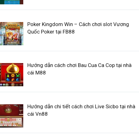
Poker Kingdom Win – Cách chơi slot Vương
Quốc Poker tại FB88
Hướng dẫn cách chơi Bau Cua Ca Cop tại nhà
cái M88
Hướng dẫn chi tiết cách chơi Live Sicbo tại nhà
cái Vn88