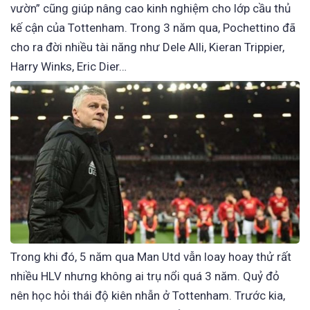
vườn” cũng giúp nâng cao kinh nghiệm cho lớp cầu thủ
kế cận của Tottenham. Trong 3 năm qua, Pochettino đã
cho ra đời nhiều tài năng như Dele Alli, Kieran Trippier,
Harry Winks, Eric Dier…
Trong khi đó, 5 năm qua Man Utd vẫn loay hoay thử rất
nhiều HLV nhưng không ai trụ nổi quá 3 năm. Quỷ đỏ
nên học hỏi thái độ kiên nhẫn ở Tottenham. Trước kia,