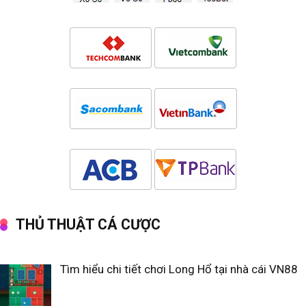
THỦ THUẬT CÁ CƯỢC
Tìm hiểu chi tiết chơi Long Hổ tại nhà cái VN88