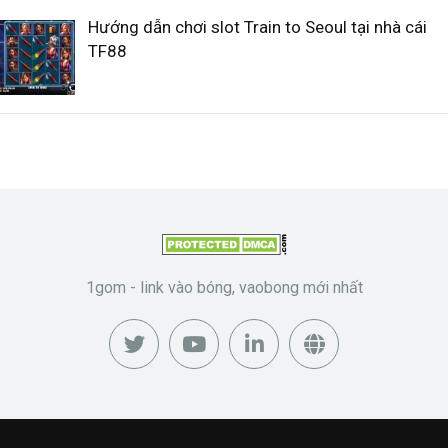
Hướng dẫn chơi slot Train to Seoul tại nhà cái
TF88
1gom - link vào bóng, vaobong mới nhất