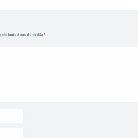
g bắt buộc được đánh dấu
*