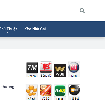
Thủ Thuật
Kèo Nhà Cái
n thương