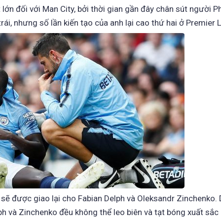
lớn đối với Man City, bởi thời gian gần đây chân sút người P
 trái, nhưng số lần kiến tạo của anh lại cao thứ hai ở Premier
nh sẽ được giao lại cho Fabian Delph và Oleksandr Zinchenko. 
lph và Zinchenko đều không thể leo biên và tạt bóng xuất sắc