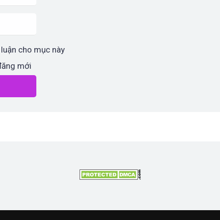
h luận cho mục này
 đăng mới