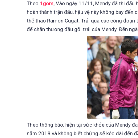
Theo
1gom
, Vào ngày 11/11, Mendy đã thi đấu h
hoàn thành trận đấu, hậu vệ này không bay đến 
thể thao Ramon Cugat. Trải qua các công đoạn th
để chấn thương đầu gối trái của Mendy. Đến ng
Theo thông báo, hiện tại sức khỏe của Mendy đang
năm 2018 và không biết chừng sẽ kéo dài đến 