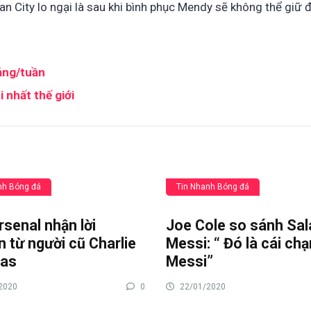
an City lo ngại là sau khi bình phục Mendy sẽ không thể giữ
ảng/tuần
 nhất thế giới
nh Bóng đá
Tin Nhanh Bóng đá
senal nhận lời
Joe Cole so sánh Sal
 từ người cũ Charlie
Messi: “ Đó là cái ch
las
Messi”
2020
0
22/01/2020