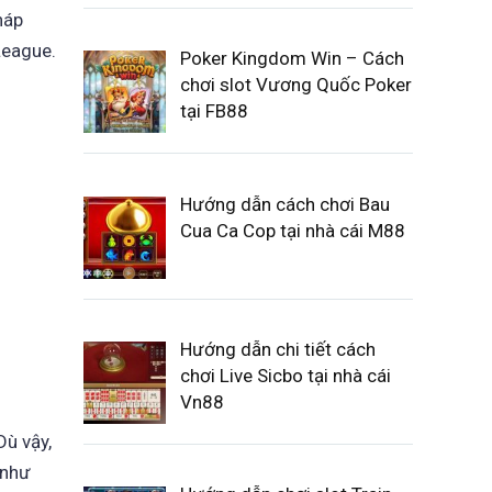
háp
 League.
Poker Kingdom Win – Cách
chơi slot Vương Quốc Poker
tại FB88
Hướng dẫn cách chơi Bau
Cua Ca Cop tại nhà cái M88
Hướng dẫn chi tiết cách
chơi Live Sicbo tại nhà cái
Vn88
Dù vậy,
 như