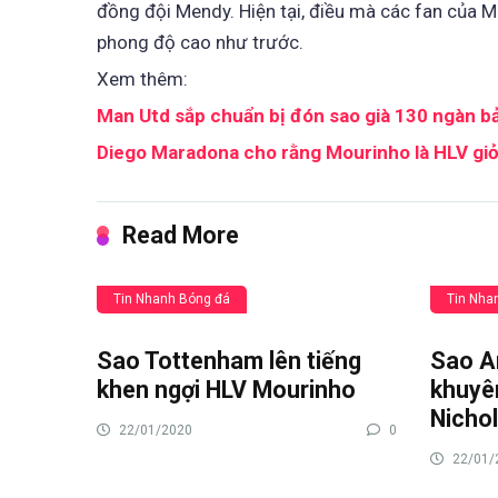
đồng đội Mendy. Hiện tại, điều mà các fan của M
phong độ cao như trước.
Xem thêm:
Man Utd sắp chuẩn bị đón sao già 130 ngàn b
Diego Maradona cho rằng Mourinho là HLV giỏi
Read More
Tin Nhanh Bóng đá
Tin Nha
Sao Tottenham lên tiếng
Sao Ar
khen ngợi HLV Mourinho
khuyên
Nicho
22/01/2020
0
22/01/