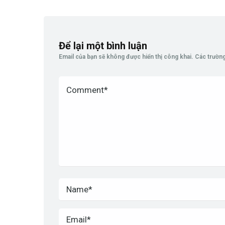
Để lại một bình luận
Email của bạn sẽ không được hiển thị công khai.
Các trườn