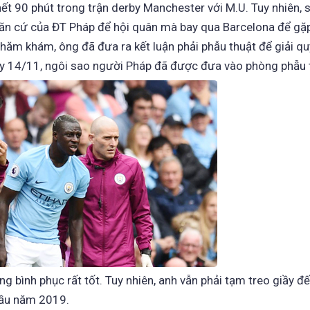
ết 90 phút trong trận derby Manchester với M.U. Tuy nhiên, s
căn cứ của ĐT Pháp để hội quân mà bay qua Barcelona để gặ
ăm khám, ông đã đưa ra kết luận phải phẫu thuật để giải quy
ày 14/11, ngôi sao người Pháp đã được đưa vào phòng phẫu 
 bình phục rất tốt. Tuy nhiên, anh vẫn phải tạm treo giầy đế
đầu năm 2019.