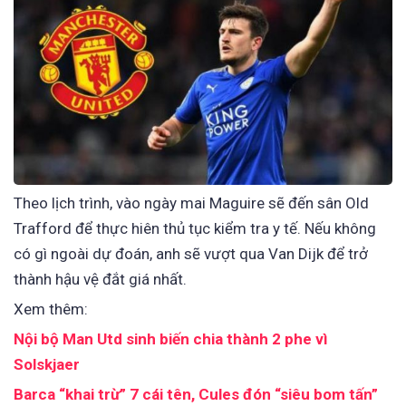
Theo lịch trình, vào ngày mai Maguire sẽ đến sân Old
Trafford để thực hiên thủ tục kiểm tra y tế. Nếu không
có gì ngoài dự đoán, anh sẽ vượt qua Van Dijk để trở
thành hậu vệ đắt giá nhất.
Xem thêm:
Nội bộ Man Utd sinh biến chia thành 2 phe vì
Solskjaer
Barca “khai trừ” 7 cái tên, Cules đón “siêu bom tấn”