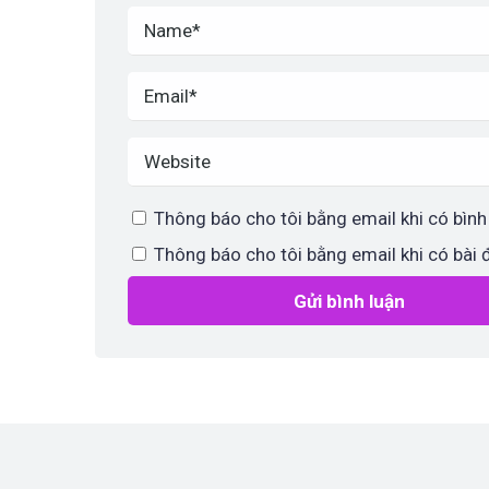
Thông báo cho tôi bằng email khi có bìn
Thông báo cho tôi bằng email khi có bài