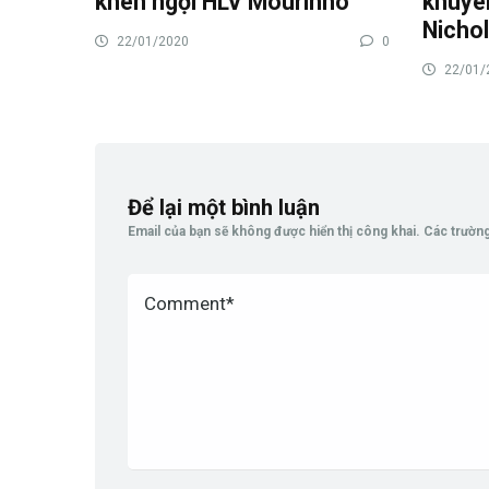
khen ngợi HLV Mourinho
khuyên
Nicho
22/01/2020
0
22/01/
Để lại một bình luận
Email của bạn sẽ không được hiển thị công khai.
Các trườn