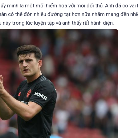
hấy mình là một mối hiểm họa với mọi đối thủ. Anh đã có vài
thân có thể đón nhiều đường tạt hơn nữa nhằm mang đến nhi
 này trong lúc luyện tập và anh thấy rất hãnh diện.