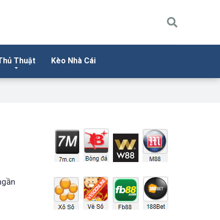
Thủ Thuật
Kèo Nhà Cái
ngần