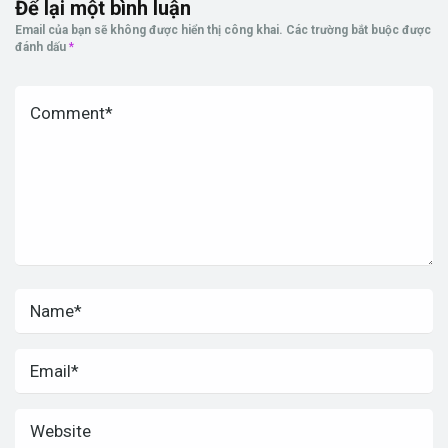
Để lại một bình luận
Email của bạn sẽ không được hiển thị công khai.
Các trường bắt buộc được
đánh dấu
*