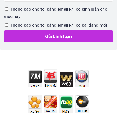
Thông báo cho tôi bằng email khi có bình luận cho
mục này
Thông báo cho tôi bằng email khi có bài đăng mới