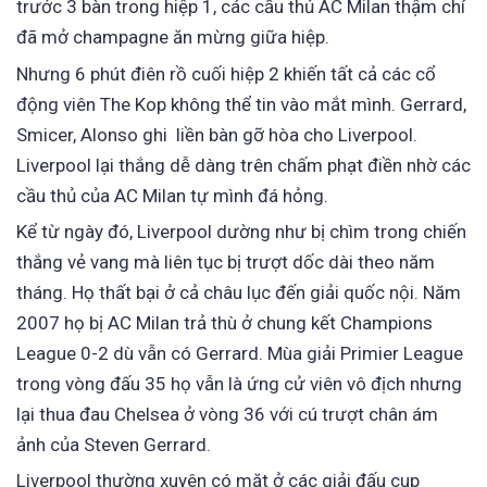
trước 3 bàn trong hiệp 1, các cầu thủ AC Milan thậm chí
đã mở champagne ăn mừng giữa hiệp.
Nhưng 6 phút điên rồ cuối hiệp 2 khiến tất cả các cổ
động viên The Kop không thể tin vào mắt mình. Gerrard,
Smicer, Alonso ghi liền bàn gỡ hòa cho Liverpool.
Liverpool lại thắng dễ dàng trên chấm phạt điền nhờ các
cầu thủ của AC Milan tự mình đá hỏng.
Kể từ ngày đó, Liverpool dường như bị chìm trong chiến
thắng vẻ vang mà liên tục bị trượt dốc dài theo năm
tháng. Họ thất bại ở cả châu lục đến giải quốc nội. Năm
2007 họ bị AC Milan trả thù ở chung kết Champions
League 0-2 dù vẫn có Gerrard. Mùa giải Primier League
trong vòng đấu 35 họ vẫn là ứng cử viên vô địch nhưng
lại thua đau Chelsea ở vòng 36 với cú trượt chân ám
ảnh của Steven Gerrard.
Liverpool thường xuyên có mặt ở các giải đấu cup