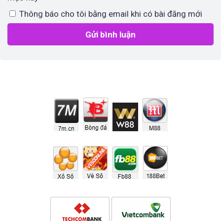
Thông báo cho tôi bằng email khi có bài đăng mới