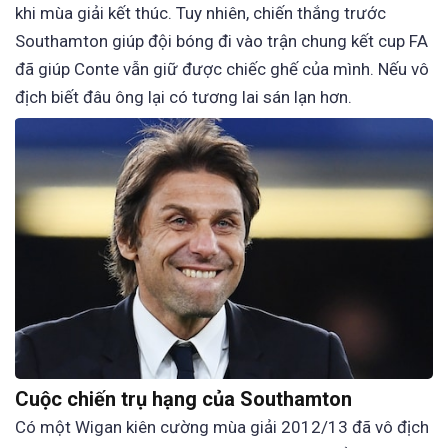
khi mùa giải kết thúc. Tuy nhiên, chiến thắng trước
Southamton giúp đội bóng đi vào trận chung kết cup FA
đã giúp Conte vẫn giữ được chiếc ghế của mình. Nếu vô
địch biết đâu ông lại có tương lai sán lạn hơn.
Cuộc chiến trụ hạng của Southamton
Có một Wigan kiên cường mùa giải 2012/13 đã vô địch