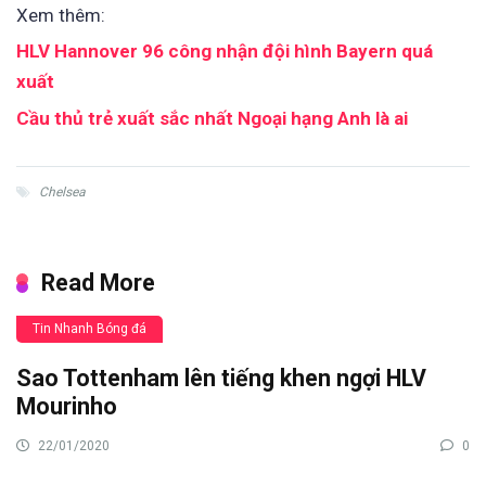
Xem thêm:
HLV Hannover 96 công nhận đội hình Bayern quá
xuất
Cầu thủ trẻ xuất sắc nhất Ngoại hạng Anh là ai
Chelsea
Read More
Tin Nhanh Bóng đá
Sao Tottenham lên tiếng khen ngợi HLV
Mourinho
22/01/2020
0