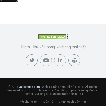
1gom - link vào bóng, vaobong mới nhất
© 2023
vaobong88.com
- Website tổng hợp Link vào bóng - All Rights
Reserved. Mọi thông tin tại website được tổng hợp từ nhiều nguồn trên
Internet. Vui lòng cá cược có trách nhiệm. 18+
Về chúng tôi
Liên hệ
Chính sách bảo mật