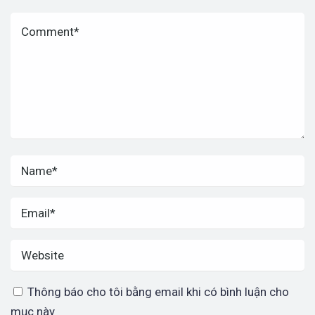
Thông báo cho tôi bằng email khi có bình luận cho
mục này