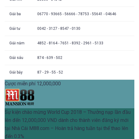
Giải ba
06770 - 93665 - 56666 - 78753 - 55641 - 04646
Giải tư
0042 - 3127 - 8547 - 0130
Giải năm
4852 - 8164 - 7651 - 8392 - 2961 - 5133
Giải sáu
874 - 639 - 502
Giải bảy
87 - 29 - 55 - 52
Cược miễn phí 12,000,000
Sự kiện chào mừng World Cup 2018 – Thưởng nạp lần đầu
lên đến 12,000,000 VND dành cho thành viên đăng ký mới
tại Nhà Cái M88.com – Hoàn trả hàng tuần tại thể thao lên
đến 0.3%