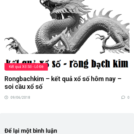
Kết quả Xổ Số - Lô Đề
Rongbachkim – kết quả xổ số hôm nay –
soi cầu xổ số
09/06/2018
0
Để lại một bình luận