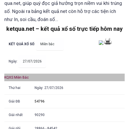
qua.net, giúp quý đọc giả hưởng trọn niềm vui khi trúng
số. Ngoài ra bảng kết quả.net còn hỗ trợ các tiện ích
như In, soi cầu, đoán số…
ketqua.net – kết quả xổ số trực tiếp hôm nay
KẾT QUẢ XỔ SỐ
:
Ngày:
KQXS Miền Bắc
Thứ hai
Ngày: 27/07/2026
Giải ĐB
54796
Giải nhất
90290
Giải nhì
28866 - 84542