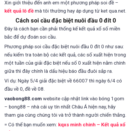
Xin giới thiệu đến anh em một phương pháp soi đề –
kết quả lô đề
mà tôi thường hay áp dụng từ ket qua.net.
Cách soi cầu đặc biệt nuôi đầu 0 đít 0
Đây là cách bạn cần phải thống kế kết quả xổ số miền
bắc để dự đoán soi cầu.
Phương pháp soi cầu đặc biệt nuôi đầu 0 đít 0 như sau:
nếu kiểm tra toàn bộ các kết quả, các số xuất hiện trong
một tuần của giải đặc biệt nếu số 0 xuất hiện nằm chính
giữa thì đây chính là dấu hiệu báo đầu đuôi sắp ra.
Ví dụ: Ngày 5/4 giải đặc biệt về 66007 thì ngày 6/4 có
đầu về 0, đề về 08.
vaobong88.com
website cập nhật link vào bóng 1gom
– bong88 – nhà cái uy tín nhất Châu Á hiện nay, hãy
tham gia cùng chúng tôi và trở thành người chiến thắng.
= Có thể bạn muốn xem:
kqxs minh chinh – Kết quả xổ