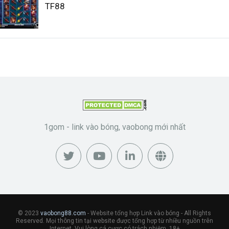
TF88
1gom - link vào bóng, vaobong mới nhất
© 2023
vaobong88.com
- Website tổng hợp Link vào bóng - All Rights
Reserved. Mọi thông tin tại website được tổng hợp từ nhiều nguồn trên
Internet. Vui lòng cá cược có trách nhiệm. 18+