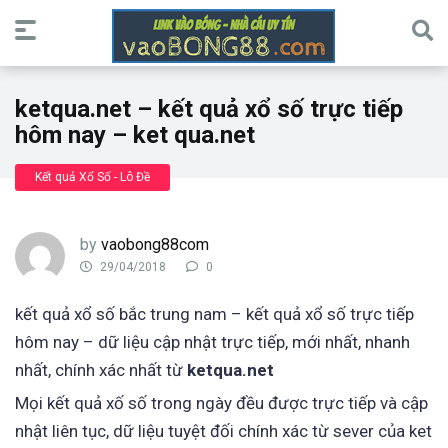
ketqua.net – kết quả xổ số trực tiếp
hôm nay – ket qua.net
Kết quả Xổ Số - Lô Đề
by
vaobong88com
29/04/2018
0
kết quả xổ số bắc trung nam – kết quả xổ số trực tiếp
hôm nay – dữ liệu cập nhật trực tiếp, mới nhất, nhanh
nhất, chính xác nhất từ
ketqua.net
Mọi kết quả xố số trong ngày đều được trực tiếp và cập
nhật liên tục, dữ liệu tuyệt đối chính xác từ sever của ket