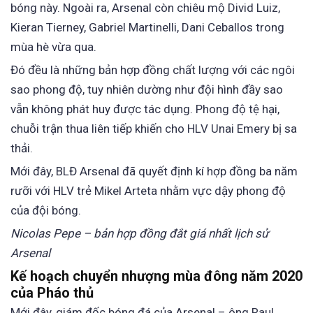
bóng này. Ngoài ra, Arsenal còn chiêu mộ Divid Luiz,
Kieran Tierney, Gabriel Martinelli, Dani Ceballos trong
mùa hè vừa qua.
Đó đều là những bản hợp đồng chất lượng với các ngôi
sao phong độ, tuy nhiên dường như đội hình đầy sao
vẫn không phát huy được tác dụng. Phong độ tệ hại,
chuỗi trận thua liên tiếp khiến cho HLV Unai Emery bị sa
thải.
Mới đây, BLĐ Arsenal đã quyết định kí hợp đồng ba năm
rưỡi với HLV trẻ Mikel Arteta nhằm vực dậy phong độ
của đội bóng.
Nicolas Pepe – bản hợp đồng đắt giá nhất lịch sử
Arsenal
Kế hoạch chuyển nhượng mùa đông năm 2020
của Pháo thủ
Mới đây, giám đốc bóng đá của Arsenal – ông Raul