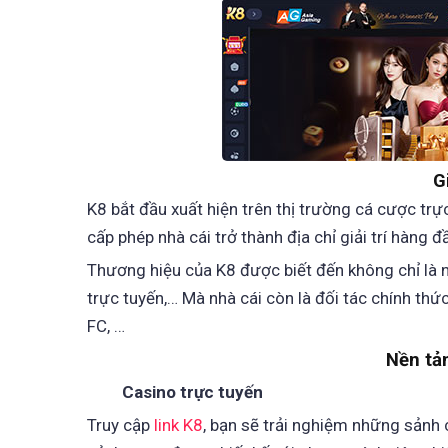
G
K8 bắt đầu xuất hiện trên thị trường cá cược t
cấp phép nhà cái trở thành địa chỉ giải trí hàng đ
Thương hiệu của K8 được biết đến không chỉ là n
trực tuyến,… Mà nhà cái còn là đối tác chính thứ
FC, …
Nền tản
Casino trực tuyến
Truy cập
link K8
, bạn sẽ trải nghiệm những sảnh