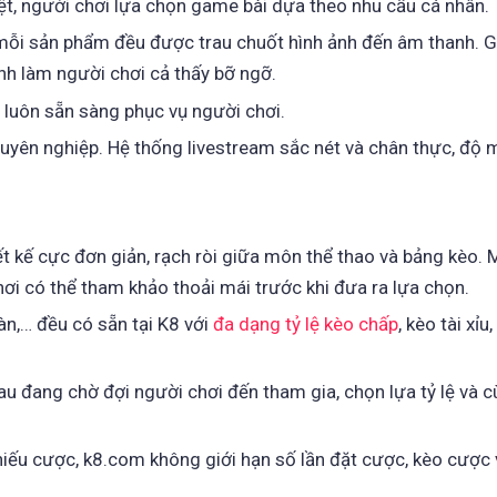
ệt, người chơi lựa chọn game bài dựa theo nhu cầu cá nhân.
 mỗi sản phẩm đều được trau chuốt hình ảnh đến âm thanh. 
ánh làm người chơi cả thấy bỡ ngỡ.
u luôn sẵn sàng phục vụ người chơi.
uyên nghiệp. Hệ thống livestream sắc nét và chân thực, độ 
t kế cực đơn giản, rạch ròi giữa môn thể thao và bảng kèo. 
hơi có thể tham khảo thoải mái trước khi đưa ra lựa chọn.
àn,… đều có sẵn tại K8 với
đa dạng tỷ lệ kèo chấp
, kèo tài xỉu
u đang chờ đợi người chơi đến tham gia, chọn lựa tỷ lệ và 
hiếu cược, k8.com không giới hạn số lần đặt cược, kèo cược 