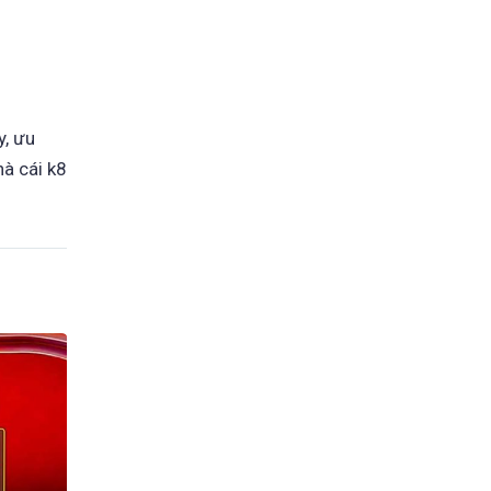
y, ưu
à cái k8