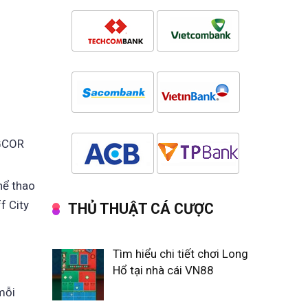
AGCOR
hể thao
f City
THỦ THUẬT CÁ CƯỢC
Tìm hiểu chi tiết chơi Long
Hổ tại nhà cái VN88
mỗi