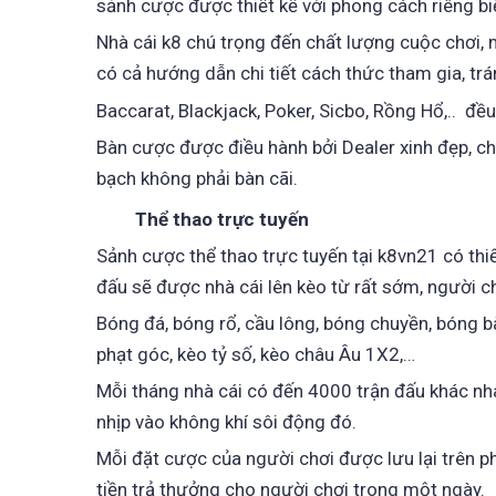
sảnh cược được thiết kế với phong cách riêng bi
Nhà cái k8 chú trọng đến chất lượng cuộc chơi,
có cả hướng dẫn chi tiết cách thức tham gia, tr
Baccarat, Blackjack, Poker, Sicbo, Rồng Hổ,.. đề
Bàn cược được điều hành bởi Dealer xinh đẹp, ch
bạch không phải bàn cãi.
Thể thao trực tuyến
Sảnh cược thể thao trực tuyến tại k8vn21 có thiế
đấu sẽ được nhà cái lên kèo từ rất sớm, người c
Bóng đá, bóng rổ, cầu lông, bóng chuyền, bóng b
phạt góc, kèo tỷ số, kèo châu Âu 1X2,…
Mỗi tháng nhà cái có đến 4000 trận đấu khác nha
nhịp vào không khí sôi động đó.
Mỗi đặt cược của người chơi được lưu lại trên p
tiền trả thưởng cho người chơi trong một ngày.