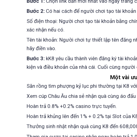
Bước 1:
Chọn link dẫn mới nhất vào ngay trang ch
Bước 2:
Có hai cách để người chơi tạo tài khoả
Số điện thoại: Người chơi tạo tài khoản bằng 
xác nhận nếu có.
Tên tài khoản: Người chơi tự thiết lập tên đăng 
hãy điền vào.
Bước 3:
kK8 yêu cầu thành viên đăng ký tài khoản
kiện và điều khoản của nhà cái. Cuối cùng người
Một vài ưu
Săn rồng tìm phượng kỷ lục phi thường tại K8 v
Xem cúp Châu Âu chia sẻ nhận quà cùng áo đấu v
Hoàn trả 0.8% +0.2% casino trực tuyến.
Hoàn trả khủng lên đến 1% + 0.2% tại Slot của K
Thưởng sinh nhật nhận quà cùng K8 đến 608,00
Tham gia cược tại casino nhận ngay hoàn trả 1