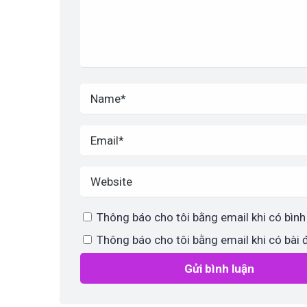
Thông báo cho tôi bằng email khi có bìn
Thông báo cho tôi bằng email khi có bài