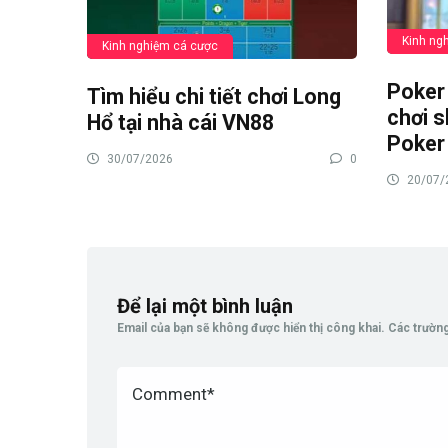
Kinh ng
Kinh nghiệm cá cược
Poker
Tìm hiểu chi tiết chơi Long
chơi 
Hổ tại nhà cái VN88
Poker
30/07/2026
0
20/07/
Để lại một bình luận
Email của bạn sẽ không được hiển thị công khai.
Các trườn