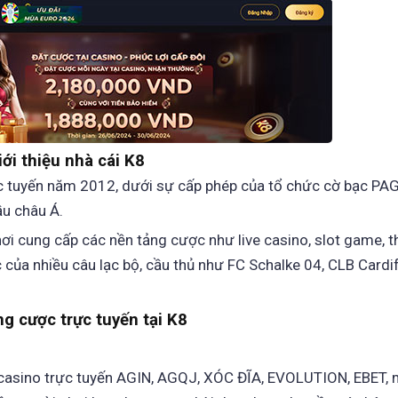
iới thiệu nhà cái K8
rực tuyến năm 2012, dưới sự cấp phép của tổ chức cờ bạc P
ầu châu Á.
ơi cung cấp các nền tảng cược như live casino, slot game, t
c của nhiều câu lạc bộ, cầu thủ như FC Schalke 04, CLB Cardif
g cược trực tuyến tại K8
 casino trực tuyến AGIN, AGQJ, XÓC ĐĨA, EVOLUTION, EBET, 