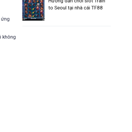
Hướng dẫn chơi slot Train
to Seoul tại nhà cái TF88
g ứng
ơi không