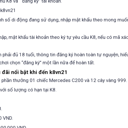
ủ K8 và “ đăng ký” tài khoản.
n k8vn21
chính số di động đang sử dụng, nhập mật khẩu theo mong mu
nhập, mật khẩu tài khoản theo ký tự yêu cầu K8, nếu có mã xá
 phải đủ 18 tuổi, thông tin đăng ký hoàn toàn tự nguyện, hiể
 chơi chọn “đăng ký” một lần nữa để hoàn tất.
 đãi nổi bật khi đến k8vn21
ới phần thưởng 01 chiếc Mercedes C200 và 12 cây vàng 999.
ới số lượng có hạn tại K8.
8.
0 VND.
,000,000 VND.