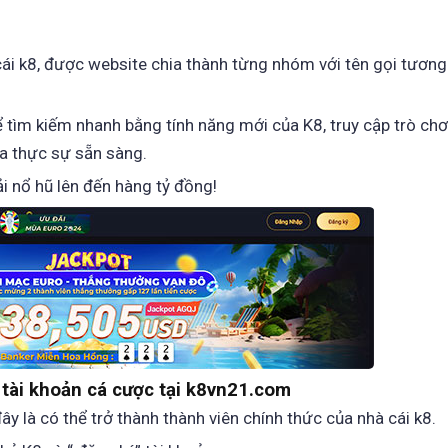
 cái k8, được website chia thành từng nhóm với tên gọi tươn
 tìm kiếm nhanh bằng tính năng mới của K8, truy cập trò ch
ưa thực sự sẵn sàng.
i nổ hũ lên đến hàng tỷ đồng!
 tài khoản cá cược tại k8vn21.com
y là có thể trở thành thành viên chính thức của nhà cái k8.