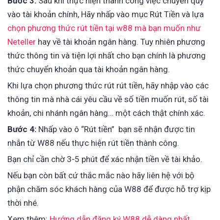
Bước 3:
Sau khi thực hiện thành công việc chuyển quỹ
vào tài khoản chính, Hãy nhấp vào mục Rút Tiền và lựa
chọn phương thức rút tiền tại w88 mà bạn muốn như
Neteller
hay về tài khoản ngân hàng. Tuy nhiên phương
thức thông tin và tiện lợi nhất cho bạn chính là phương
thức chuyển khoản qua tài khoản ngân hàng.
Khi lựa chọn phương thức rút rút tiền, hãy nhập vào các
thông tin mà nhà cái yêu cầu về số tiền muốn rút, số tài
khoản, chi nhánh ngân hàng… một cách thật chính xác.
Bước 4:
Nhấp vào ô “Rút tiền” bạn sẽ nhận được tin
nhắn từ W88 nếu thực hiện rút tiền thành công.
Bạn chỉ cần chờ 3-5 phút để xác nhận tiền về tài khảo.
Nếu bạn còn bất cứ thắc mắc nào hãy liên hệ với bộ
phận chăm sóc khách hàng của W88 để được hỗ trợ kịp
thời nhé.
Xem thêm:
Hướng dẫn đăng ký W88 dễ dàng nhất