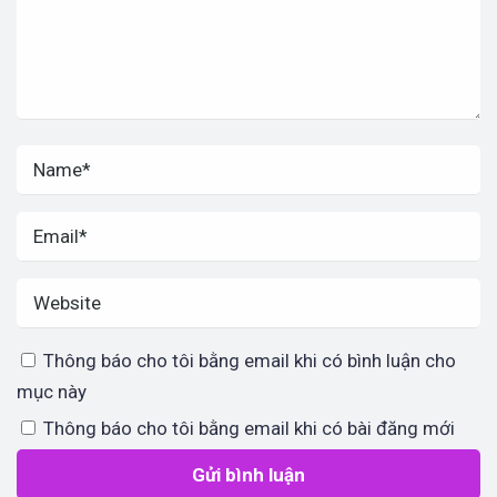
Thông báo cho tôi bằng email khi có bình luận cho
mục này
Thông báo cho tôi bằng email khi có bài đăng mới