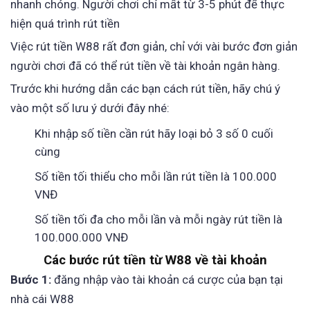
nhanh chóng. Người chơi chỉ mất từ 3-5 phút để thực
hiện quá trình rút tiền
Việc rút tiền W88 rất đơn giản, chỉ với vài bước đơn giản
người chơi đã có thể rút tiền về tài khoản ngân hàng.
Trước khi hướng dẫn các bạn cách rút tiền, hãy chú ý
vào một số lưu ý dưới đây nhé:
Khi nhập số tiền cần rút hãy loại bỏ 3 số 0 cuối
cùng
Số tiền tối thiểu cho mỗi lần rút tiền là 100.000
VNĐ
Số tiền tối đa cho mỗi lần và mỗi ngày rút tiền là
100.000.000 VNĐ
Các bước rút tiền từ W88 về tài khoản
Bước 1:
đăng nhập vào tài khoản cá cược của bạn tại
nhà cái W88