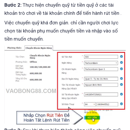
Bước 2:
Thực hiện chuyển quỹ từ tiền quỹ ở các tài
khoản trò chơi về tài khoản chính để tiến hành rút tiền .
Việc chuyển quỹ khá đơn giản. chỉ cần người chơi lực
chọn tài khoản phụ muốn chuyển tiền và nhập vào số
tiền muốn chuyển.