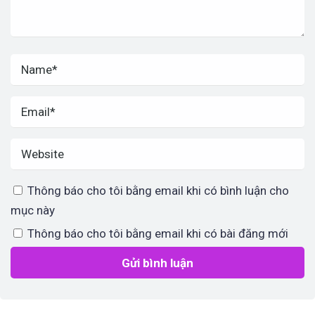
Thông báo cho tôi bằng email khi có bình luận cho
mục này
Thông báo cho tôi bằng email khi có bài đăng mới