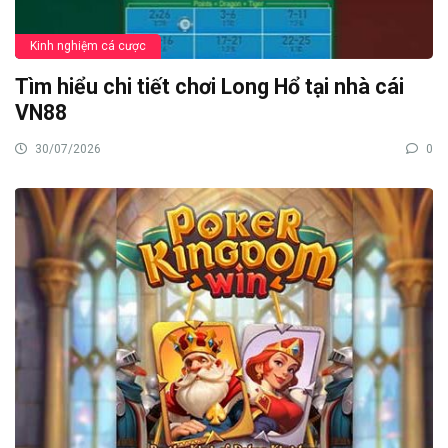
Kinh nghiệm cá cược
Tìm hiểu chi tiết chơi Long Hổ tại nhà cái
VN88
30/07/2026
0