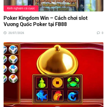
Kinh nghiệm cá cược
Poker Kingdom Win – Cách chơi slot
Vương Quốc Poker tại FB88
20/07/2026
0