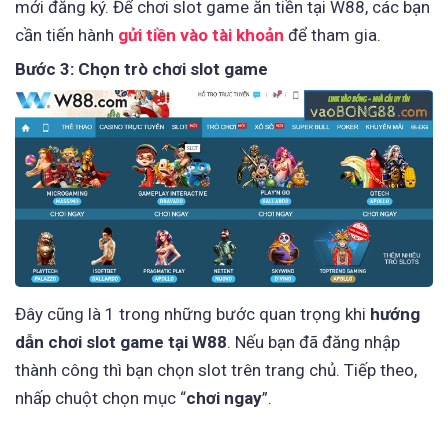
mới đăng ký. Để chơi slot game ăn tiền tại W88, các bạn
cần tiến hành
gửi tiền vào tài khoản
để tham gia.
Bước 3: Chọn trò chơi slot game
Đây cũng là 1 trong những bước quan trọng khi
hướng
dẫn chơi slot game tại W88
. Nếu bạn đã đăng nhập
thành công thì bạn chọn slot trên trang chủ. Tiếp theo,
nhấp chuột chọn mục “
chơi ngay
”.