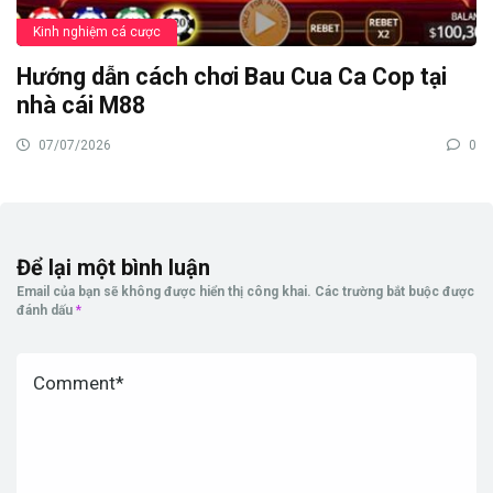
Kinh nghiệm cá cược
Hướng dẫn cách chơi Bau Cua Ca Cop tại
nhà cái M88
07/07/2026
0
Để lại một bình luận
Email của bạn sẽ không được hiển thị công khai.
Các trường bắt buộc được
đánh dấu
*