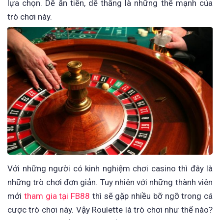
lựa chọn. Dễ ăn tiền, dễ thắng là những thế mạnh của
trò chơi này.
Với những người có kinh nghiệm chơi casino thì đây là
những trò chơi đơn giản. Tuy nhiên với những thành viên
mới
tham gia tại FB88
thì sẽ gặp nhiều bỡ ngỡ trong cá
cược trò chơi này. Vậy Roulette là trò chơi như thế nào?