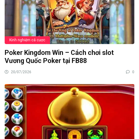
Kinh nghiệm cá cược
Poker Kingdom Win – Cách chơi slot
Vương Quốc Poker tại FB88
20/07/2026
0