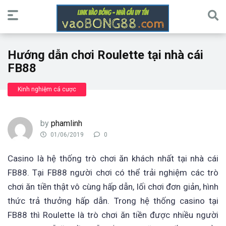
Hướng dẫn chơi Roulette tại nhà cái
FB88
Kinh nghiệm cá cược
by
phamlinh
01/06/2019
0
Casino là hệ thống trò chơi ăn khách nhất tại nhà cái
FB88. Tại FB88 người chơi có thể trải nghiệm các trò
chơi ăn tiền thật vô cùng hấp dẫn, lối chơi đơn giản, hình
thức trả thưởng hấp dẫn. Trong hệ thống casino tại
FB88 thì Roulette là trò chơi ăn tiền được nhiều người