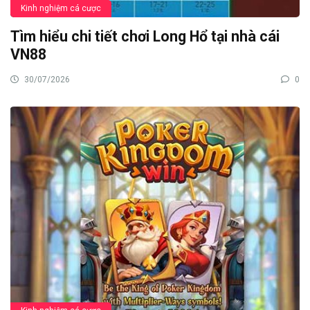
Kinh nghiệm cá cược
Tìm hiểu chi tiết chơi Long Hổ tại nhà cái
VN88
30/07/2026
0