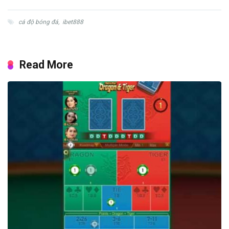
cá độ bóng đá
,
ibet888
Read More