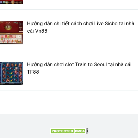
Hướng dẫn chi tiết cách chơi Live Sicbo tại nhà
cái Vn88
Hướng dẫn chơi slot Train to Seoul tại nhà cái
TF88