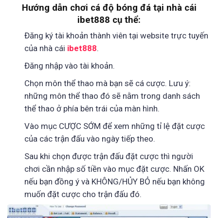
Hướng dẫn chơi cá độ bóng đá tại nhà cái
ibet888
cụ thể:
Đăng ký tài khoản thành viên tại website trực tuyến
của nhà cái
ibet888
.
Đăng nhập vào tài khoản.
Chọn môn thể thao mà bạn sẽ cá cược. Lưu ý:
những môn thể thao đó sẽ nằm trong danh sách
thể thao ở phía bên trái của màn hình.
Vào mục CƯỢC SỚM để xem những tỉ lệ đặt cược
của các trận đấu vào ngày tiếp theo.
Sau khi chọn được trận đấu đặt cược thì người
chơi cần nhập số tiền vào mục đặt cược. Nhấn OK
nếu bạn đồng ý và KHÔNG/HỦY BỎ nếu bạn không
muốn đặt cược cho trận đấu đó.