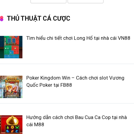
THỦ THUẬT CÁ CƯỢC
Tìm hiểu chi tiết chơi Long Hổ tại nhà cái VN88
Poker Kingdom Win – Cách chơi slot Vương
Quốc Poker tại FB88
Hướng dẫn cách chơi Bau Cua Ca Cop tại nhà
cái M88