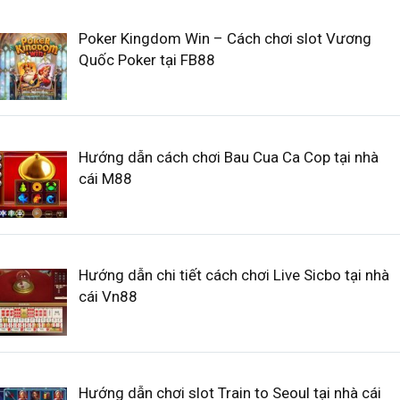
Poker Kingdom Win – Cách chơi slot Vương
Quốc Poker tại FB88
Hướng dẫn cách chơi Bau Cua Ca Cop tại nhà
cái M88
Hướng dẫn chi tiết cách chơi Live Sicbo tại nhà
cái Vn88
Hướng dẫn chơi slot Train to Seoul tại nhà cái