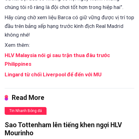
chúng tôi rõ ràng là đội chơi tốt hơn trong hiệp hai”.
Hãy cùng chờ xem liệu Barca có giữ vững được vị trí top
đầu trên bảng xếp hạng trước kình địch Real Madrid
không nhé!
Xem thêm:
HLV Malaysia nói gi sau trận thua đâu trước
Philippines
Lingard từ chối Liverpool để đến với MU
Read More
Tin Nhanh Bóng đá
Sao Tottenham lên tiếng khen ngợi HLV
Mourinho