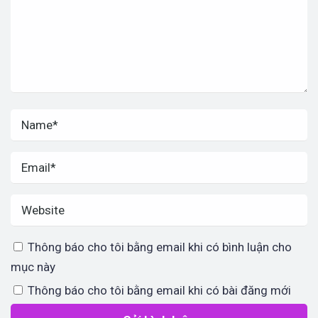
Thông báo cho tôi bằng email khi có bình luận cho
mục này
Thông báo cho tôi bằng email khi có bài đăng mới