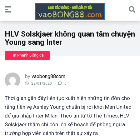
HLV Solskjaer không quan tâm chuyện
Young sang Inter
Tin Nhanh Bóng đá
by
vaobong88com
22/01/2020
0
Thời gian gần đây liên tục xuất hiện những tin đồn cho
rằng tiền vệ Ashley Young chuẩn bị rời khỏi Man United
để gia nhập Inter Milan. Theo tin từ tờ The Times, HLV
Solskjaer thậm chí còn lên kế hoạch để phòng ngừa
trường hợp viễn cảnh trên thật sự xảy ra.