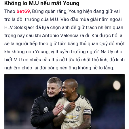
Không lo M.U nếu mất Young
Theo
bet69
, Đừng quên rằng, Young hiện đang giữ vai
trò là đội trưởng của M.U. Vào đầu mùa giải năm ngoái
HLV Solskjaer đã lựa chọn anh để giữ trách nhiệm quan
trọng này sau khi Antonio Valencia ra đi. Khi được hỏi ai
sẽ là người tiếp theo giữ tấm băng thủ quân Quỷ đỏ một
khi không còn Young, vị thuyền trưởng người Na Uy cho
biết M.U có nhiều cầu thủ sở hữu tố chất thủ lĩnh, đủ kinh
nghiệm chèo lái đội bóng nên ông không hề lo lắng.