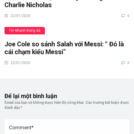
Charlie Nicholas
22/01/2020
0
Tin Nhanh Bóng đá
Joe Cole so sánh Salah với Messi: “ Đó là
cái chạm kiểu Messi”
22/01/2020
0
Để lại một bình luận
Email của bạn sẽ không được hiển thị công khai.
Các trường bắt buộc được
đánh dấu
*