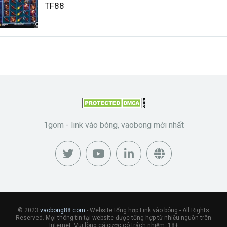
TF88
1gom - link vào bóng, vaobong mới nhất
© 2023
vaobong88.com
- Website tổng hợp Link vào bóng - All Rights
Reserved. Mọi thông tin tại website được tổng hợp từ nhiều nguồn trên
Internet. Vui lòng cá cược có trách nhiệm. 18+