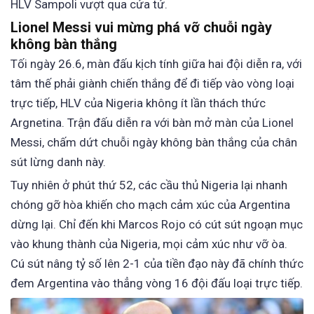
HLV Sampoli vượt qua cửa tử.
Lionel Messi vui mừng phá vỡ chuỗi ngày
không bàn thắng
Tối ngày 26.6, màn đấu kịch tính giữa hai đội diễn ra, với
tâm thế phải giành chiến thắng để đi tiếp vào vòng loại
trực tiếp, HLV của Nigeria không ít lần thách thức
Argnetina. Trận đấu diễn ra với bàn mở màn của Lionel
Messi, chấm dứt chuỗi ngày không bàn thắng của chân
sút lừng danh này.
Tuy nhiên ở phút thứ 52, các cầu thủ Nigeria lại nhanh
chóng gỡ hòa khiến cho mạch cảm xúc của Argentina
dừng lại. Chỉ đến khi Marcos Rojo có cút sút ngoạn mục
vào khung thành của Nigeria, mọi cảm xúc như vỡ òa.
Cú sút nâng tỷ số lên 2-1 của tiền đạo này đã chính thức
đem Argentina vào thẳng vòng 16 đội đấu loại trực tiếp.