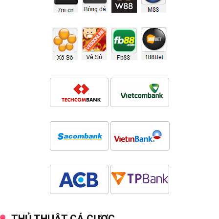
THỦ THUẬT CÁ CƯỢC