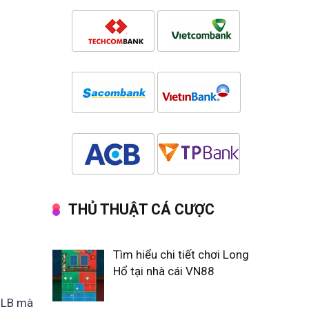
THỦ THUẬT CÁ CƯỢC
Tìm hiểu chi tiết chơi Long
Hổ tại nhà cái VN88
 CLB mà