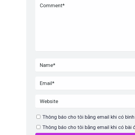
Thông báo cho tôi bằng email khi có bìn
Thông báo cho tôi bằng email khi có bài