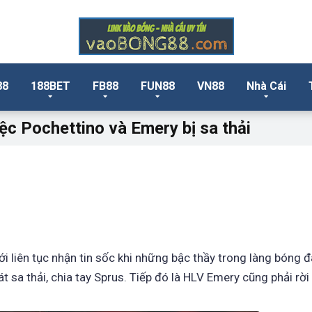
88
188BET
FB88
FUN88
VN88
Nhà Cái
ệc Pochettino và Emery bị sa thải
 liên tục nhận tin sốc khi những bậc thầy trong làng bóng đ
át sa thải, chia tay Sprus. Tiếp đó là HLV Emery cũng phải rời