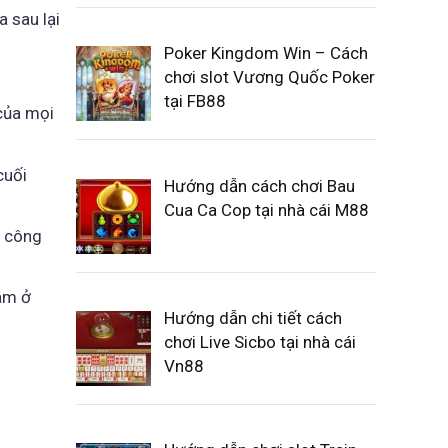
 sau lại
Poker Kingdom Win – Cách
chơi slot Vương Quốc Poker
tại FB88
 của mọi
cuối
Hướng dẫn cách chơi Bau
Cua Ca Cop tại nhà cái M88
o công
làm ở
Hướng dẫn chi tiết cách
chơi Live Sicbo tại nhà cái
Vn88