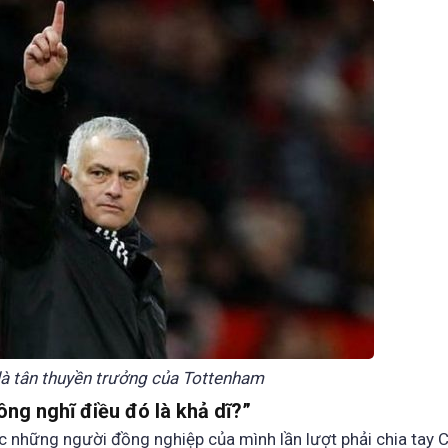
à tân thuyền trưởng của Tottenham
ông nghĩ điều đó là khả dĩ?”
ệc những người đồng nghiệp của mình lần lượt phải chia tay