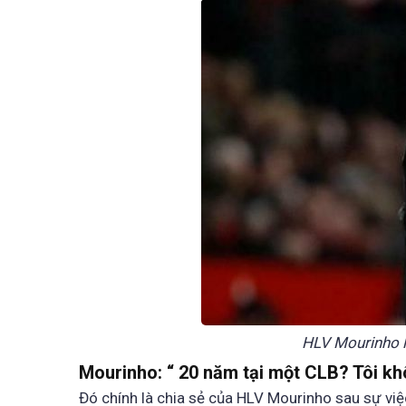
HLV Mourinho l
Mourinho: “ 20 năm tại một CLB? Tôi kh
Đó chính là chia sẻ của HLV Mourinho sau sự vi