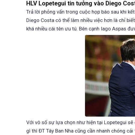
HLV Lopetegui tin tưởng vào Diego Cos
Trả lời phỏng vấn trong cuộc họp báo sau khi kế
Diego Costa có thể làm nhiều việc hơn là chỉ bi
khá nhiều cái tên ưu tú. Bên cạnh Iago Aspas đượ
Với vô số sự lựa chọn như hiện tại Lopetegui s
gì thì ĐT Tây Ban Nha cũng cần nhanh chóng cải 