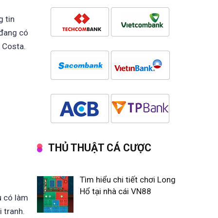
 tin
 đang có
à Costa.
THỦ THUẬT CÁ CƯỢC
Tìm hiểu chi tiết chơi Long
Hổ tại nhà cái VN88
ù có làm
 tranh.